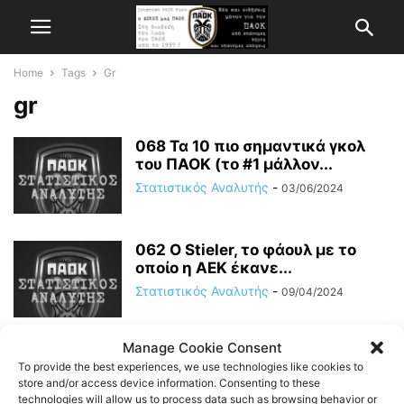
Home
Tags
Gr
gr
068 Τα 10 πιο σημαντικά γκολ
του ΠΑΟΚ (το #1 μάλλον...
Στατιστικός Αναλυτής
-
03/06/2024
062 O Stieler, το φάουλ με το
οποίο η ΑΕΚ έκανε...
Στατιστικός Αναλυτής
-
09/04/2024
Manage Cookie Consent
048 Οι συμμετοχές των
To provide the best experiences, we use technologies like cookies to
παικτών του ΠΑΟΚ στους 15
store and/or access device information. Consenting to these
πρώτους αγώνες
technologies will allow us to process data such as browsing behavior or