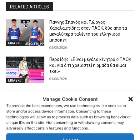
RELATED ARTICLES
Γιάννης Σπανός και Γιώργος
Χαραλαμπίδης: στον ΠΑΟΚ, δύο από τα
μεγαλύτερα ταλέντα του ελληνικού
μπάσκετ
ΜΠΑΣΚΕΤ
05/08/2026
Περσίδης: «Είναι μεγάλο κίνητρο ο ΠΑΟΚ
και για ό,τι χρειαστεί η ομάδα θα είμαι
εκεί»
04/08/2026
ΜΠΑΣΚΕΤ
Ο Παναγιώτης Βασιλείου αναλαμβάνει
Manage Cookie Consent
ως επικεφαλής Strength & Conditioning
To provide the best experiences, we use technologies like cookies to
coach του αναπτυξιακού προγράμματος
store and/or access device information. Consenting to these
του ΠΑΟΚ
ΜΠΑΣΚΕΤ
technologies will allow us to process data such as browsing behavior or
04/08/2026
unique IDs on this site. Not consenting or withdrawing consent, may
adversely affect certain features and functions.