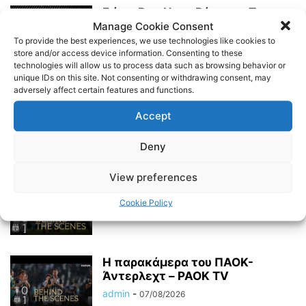
Γιόριτ Βαν Ντερ Βάιντεν: Το
Manage Cookie Consent
ανερχόμενο αστέρι της
ολλανδικής υδατοσφαίρισης
To provide the best experiences, we use technologies like cookies to
στον...
store and/or access device information. Consenting to these
technologies will allow us to process data such as browsing behavior or
admin
-
07/08/2026
unique IDs on this site. Not consenting or withdrawing consent, may
adversely affect certain features and functions.
Στο μυαλό μόνο η πρόκριση
Accept
admin
-
07/08/2026
Deny
View preferences
Η παρακάμερα του ΠΑΟΚ-
Άντερλεχτ
Cookie Policy
admin
-
07/08/2026
Η παρακάμερα του ΠΑΟK-
Άντερλεχτ – PAOK TV
admin
-
07/08/2026