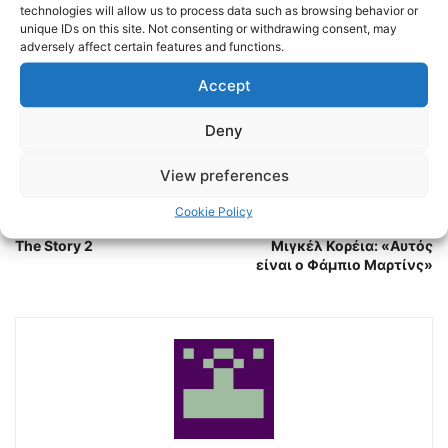
technologies will allow us to process data such as browsing behavior or
TAGS
BASKET
BASKETBALL
ΠΑΟΚ
unique IDs on this site. Not consenting or withdrawing consent, may
adversely affect certain features and functions.
Accept
Deny
View preferences
Previous article
Next article
Cookie Policy
ΠΑΟΚ x Intersport – Retail
LIBERO 107,4 | ΠΑΟΚ |
The Story 2
Μιγκέλ Κορέια: «Αυτός
είναι ο Φάμπιο Μαρτίνς»