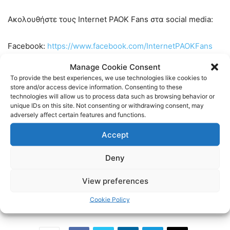
Ακολουθήστε τους Internet PAOK Fans στα social media:
Facebook:
https://www.facebook.com/InternetPAOKFans
Manage Cookie Consent
Twitter:
https://twitter.com/www_paok_gr
To provide the best experiences, we use technologies like cookies to
store and/or access device information. Consenting to these
technologies will allow us to process data such as browsing behavior or
Linkedin:
https://www.linkedin.com/in/internet-paok-fans-
unique IDs on this site. Not consenting or withdrawing consent, may
601b24248
adversely affect certain features and functions.
Accept
Instagram:
https://www.instagram.com/internetpaokfans
Deny
#paok #paokfans #παοκ #thessaloniki
View preferences
TAGS
FOOTBALL
ΠΑΟΚ
ΠΟΔΟΣΦΑΙΡΟ
Cookie Policy