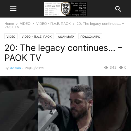
Home
VIDEO
VIDEO - Π.Α.Ε. ΠΑΟΚ
20: The legacy continues… –
PAOK TV
VIDEO
VIDEO - Π.Α.Ε. ΠΑΟΚ
ΑΘΛΗΜΑΤΑ
ΠΟΔΟΣΦΑΙΡΟ
20: The legacy continues… –
PAOK TV
342
0
By
admin
-
26/08/2025