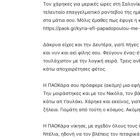
Τον χάρηκες για μερικές ώρες στη Σαλονίκ
τελευταίο επαγγελματικό ραντεβού της ημ
στα μάτια σου. Μόλις έμαθες πως έφυγε η 
https://paok.gr/kyria-efi-papadopoulou-me
Δάκρυα είχες και την Δευτέρα, γιατί πήγες
και νυν και αεί φίλης σου. Φεύγουν ένας-
τουλάχιστον με την λογική σειρά. Τρεις 
κάτω αποχαιρέτησες φέτος.
Η ΠΑΟΚάρα σου πρόσφερε (ακόμη) μια εφήμ
Την μοιράστηκες και με τον Νικόλα, τον βά
κάτω απ τ’αυλάκι. Χάρηκε και εκείνος, για
ζήλεια. Γιομάτη από τούτη ο κόσμος. Ακόμη
Η ΠΑΟΚάρα νίκησε, με σχεδόν όλους τους 
Ντέλια, ηδονή να τον βλέπεις τον πιτσιρικ