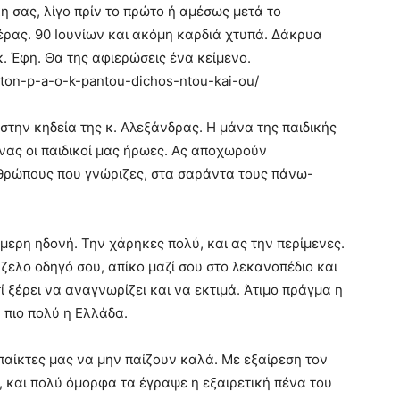
η σας, λίγο πρίν το πρώτο ή αμέσως μετά το
έρας. 90 Ιουνίων και ακόμη καρδιά χτυπά. Δάκρυα
κ. Έφη. Θα της αφιερώσεις ένα κείμενο.
-ton-p-a-o-k-pantou-dichos-ntou-kai-ou/
 στην κηδεία της κ. Αλεξάνδρας. Η μάνα της παιδικής
ένας οι παιδικοί μας ήρωες. Ας αποχωρούν
ανθρώπους που γνώριζες, στα σαράντα τους πάνω-
ερη ηδονή. Την χάρηκες πολύ, και ας την περίμενες.
ζελο οδηγό σου, απίκο μαζί σου στο λεκανοπέδιο και
τί ξέρει να αναγνωρίζει και να εκτιμά. Άτιμο πράγμα η
 πιο πολύ η Ελλάδα.
παίκτες μας να μην παίζουν καλά. Με εξαίρεση τον
ά, και πολύ όμορφα τα έγραψε η εξαιρετική πένα του