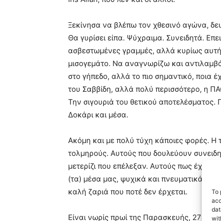
Ξεκίνησα να βλέπω τον χθεσινό αγώνα, δευ
Θα γυρίσει είπα. Ψύχραιμα. Συνειδητά. Επει
ασβεστωμένες γραμμές, αλλά κυρίως αυτή 
μισογεμάτο. Να αναγνωρίζω και αντιλαμβά
στο γήπεδο, αλλά το πιο σημαντικό, ποια 
του Σαββίδη, αλλά πολύ περισσότερο, η ΠΑ
Την σιγουριά του θετικού αποτελέσματος. Π
Δοκάρι και μέσα.
Ακόμη και με πολύ τύχη κάποιες φορές. Η 
τολμηρούς. Αυτούς που δουλεύουν συνειδητ
μετερίζι που επέλεξαν. Αυτούς πως έχουν 
(τα) μέσα μας, ψυχικά και πνευματικά. Όχ
καλή ζαριά που ποτέ δεν έρχεται.
To 
acc
dat
Είναι νωρίς πρωί της Παρασκευής, 27 του 
wit