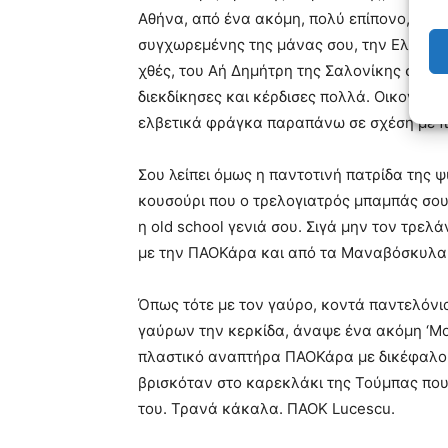
Αθήνα, από ένα ακόμη, πολύ επίπονο, επαγ
συγχωρεμένης της μάνας σου, την Ελβετία.
χθές, του Αή Δημήτρη της Σαλονίκης σου,
διεκδίκησες και κέρδισες πολλά. Οικογένε
ελβετικά φράγκα παραπάνω σε σχέση με π
Σου λείπει όμως η παντοτινή πατρίδα της 
κουσούρι που ο τρελογιατρός μπαμπάς σου
η old school γενιά σου. Σιγά μην τον τρελ
με την ΠΑΟΚάρα και από τα Μαναβόσκυλα
Όπως τότε με τον γαύρο, κοντά παντελόνι
γαύρων την κερκίδα, άναψε ένα ακόμη ‘Mo
πλαστικό αναπτήρα ΠΑΟΚάρα με δικέφαλο α
βρισκόταν στο καρεκλάκι της Τούμπας που
του. Τρανά κάκαλα. ΠΑΟΚ Lucescu.