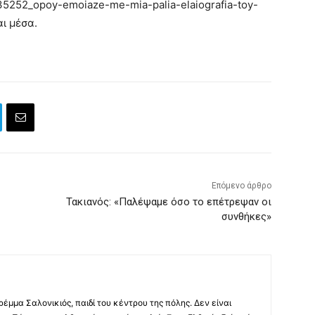
135252_opoy-emoiaze-me-mia-palia-elaiografia-toy-
ι μέσα.
Επόμενο άρθρο
Τακιανός: «Παλέψαμε όσο το επέτρεψαν οι
συνθήκες»
ρέμμα Σαλονικιός, παιδί του κέντρου της πόλης. Δεν είναι