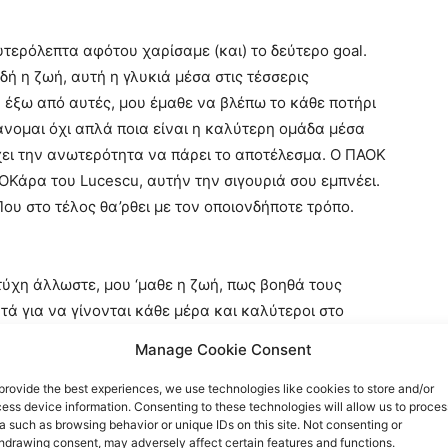
τερόλεπτα αφότου χαρίσαμε (και) το δεύτερο goal.
δή η ζωή, αυτή η γλυκιά μέσα στις τέσσερις
έξω από αυτές, μου έμαθε να βλέπω το κάθε ποτήρι
νομαι όχι απλά ποια είναι η καλύτερη ομάδα μέσα
έχει την ανωτερότητα να πάρει το αποτέλεσμα. Ο ΠΑΟΚ
ΟΚάρα του Lucescu, αυτήν την σιγουριά σου εμπνέει.
ου στο τέλος θα’ρθει με τον οποιονδήποτε τρόπο.
τύχη άλλωστε, μου ‘μαθε η ζωή, πως βοηθά τους
ά για να γίνονται κάθε μέρα και καλύτεροι στο
μάθει πως η δύναμη, πάντα και αει, προέρχεται από
Manage Cookie Consent
ι αυτούς που μοιρολατρικά την περιμένουν, όπως την
provide the best experiences, we use technologies like cookies to store and/or
ess device information. Consenting to these technologies will allow us to proces
a such as browsing behavior or unique IDs on this site. Not consenting or
Οκτώβρη. Γυρίζεις με την πρωινή πτήση από την
hdrawing consent, may adversely affect certain features and functions.