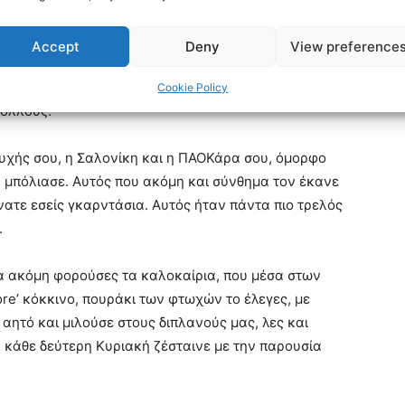
γελματικό ταξίδι λίγων ημερών, για την χώρα της
 Εκεί που επέλεξες να ζεις εδώ και 30 χρόνια, σαν
Accept
Deny
View preference
 ήταν που (ξ)έφυγες. Όπως η ΠΑΟΚάρα του Ρουμάνου,
ια, καταξίωση επαγγελματική, πέντε και δέκα
Cookie Policy
ολλούς.
ψυχής σου, η Σαλονίκη και η ΠΑΟΚάρα σου, όμορφο
 μπόλιασε. Αυτός που ακόμη και σύνθημα τον έκανε
άνατε εσείς γκαρντάσια. Αυτός ήταν πάντα πιο τρελός
.
α ακόμη φορούσες τα καλοκαίρια, που μέσα στων
re’ κόκκινο, πουράκι των φτωχών το έλεγες, με
ητό και μιλούσε στους διπλανούς μας, λες και
 κάθε δεύτερη Κυριακή ζέσταινε με την παρουσία