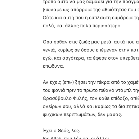
τρόπο αυτό να μας δαμάσει για την πραγμα
βιώναμε ως απόρροια της αθωότητας που α
Ούτε και αυτή που η εύπλαστη ευμάρεια τη
πολύ, και άλλος πολύ περισσότερο.
Όσα ήρθαν στις ζωές μας μετά, αυτά που α
γενιά, κυρίως σε όσους επέμεναν στην πατ
εγώ, και αργότερα, τα έφερε στον υπερθετι
επώδυνα.
Αν έχεις (επι-) ζήσει την πίκρα από το χα
του φονιά πριν το πρώτο πιθανό ντάμπλ τη
Θρασύβουλο Φυλής, τον κάθε επίδοξο, απί
ονείρων σου, αλλά και κυρίως τα διαιτητι
ψυχικών περιττωμάτων, δεν μασάς.
Έχει ο Θεός, λες.
Ins Allah, πού λέν και οι άλλοι.