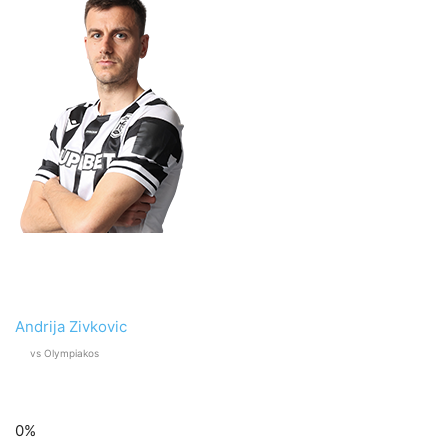
Andrija Zivkovic
vs Olympiakos
0%