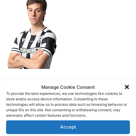
Manage Cookie Consent
To provide the best experiences, we use technologies like cookies to
Alessandro Bianco
store and/or access device information. Consenting to these
technologies will allow us to process data such as browsing behavior or
vs Panserraikos
unique IDs on this site. Not consenting or withdrawing consent, may
adversely affect certain features and functions.
Accept
0%