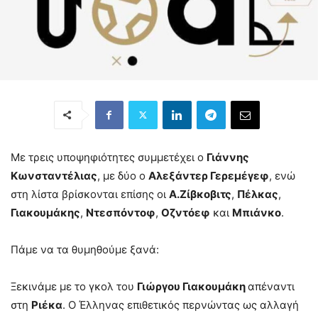
Με τρεις υποψηφιότητες συμμετέχει ο
Γιάννης
Κωνσταντέλιας
, με δύο ο
Αλεξάντερ Γερεμέγεφ
, ενώ
στη λίστα βρίσκονται επίσης οι
Α.Ζίβκοβιτς
,
Πέλκας
,
Γιακουμάκης
,
Ντεσπόντοφ
,
Οζντόεφ
και
Μπιάνκο
.
Πάμε να τα θυμηθούμε ξανά:
Ξεκινάμε με το γκολ του
Γιώργου Γιακουμάκη
απέναντι
στη
Ριέκα
. Ο Έλληνας επιθετικός περνώντας ως αλλαγή