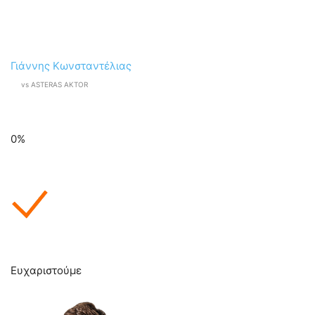
Γιάννης Κωνσταντέλιας
vs ASTERAS AKTOR
0%
Ευχαριστούμε