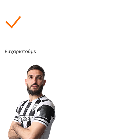
Ευχαριστούμε