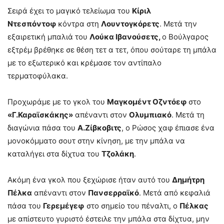
Σειρά έχει το μαγικό τελείωμα του
Κίριλ
Ντεσπόντοφ
κόντρα στη
Λουντογκόρετς
. Μετά την
εξαιρετική μπαλιά του
Λούκα Ιβανούσετς,
ο Βούλγαρος
εξτρέμ βρέθηκε σε θέση τετ α τετ, όπου σούταρε τη μπάλα
με το εξωτερικό και κρέμασε τον αντίπαλο
τερματοφύλακα.
Προχωράμε με το γκολ του
Μαγκομέντ Οζντόεφ
στο
«Γ.Καραϊσκάκης»
απέναντι στον
Ολυμπιακό
. Μετά τη
διαγώνια πάσα του
Α.Ζίβκοβιτς
, ο Ρώσος χαφ έπιασε ένα
μονοκόμματο σουτ στην κίνηση, με την μπάλα να
καταλήγει στα δίχτυα του
Τζολάκη
.
Ακόμη ένα γκολ που ξεχώρισε ήταν αυτό του
Δημήτρη
Πέλκα
απέναντι στον
Πανσερραϊκό
. Μετά από κεφαλιά
πάσα του
Γερεμέγεφ
στο σημείο του πέναλτι, ο
Πέλκας
με απίστευτο γυριστό έστειλε την μπάλα στα δίχτυα, μην