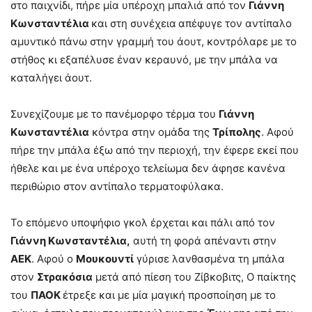
στο παιχνίδι, πήρε μία υπέροχη μπαλιά από τον
Γιάννη
Κωνσταντέλια
και στη συνέχεια
απέφυγε τον αντίπαλο
αμυντικό πάνω στην γραμμή του άουτ, κοντρόλαρε με το
στήθος κι εξαπέλυσε έναν κεραυνό, με την μπάλα να
καταλήγει άουτ.
Συνεχίζουμε με το πανέμορφο τέρμα του
Γιάννη
Κωνσταντέλια
κόντρα στην ομάδα της
Τρίπολης
. Αφού
πήρε την μπάλα έξω από την περιοχή, την έφερε εκεί που
ήθελε και με ένα υπέροχο τελείωμα δεν άφησε κανένα
περιθώριο στον αντίπαλο τερματοφύλακα.
Το επόμενο υποψήφιο γκολ έρχεται και πάλι από τον
Γιάννη Κωνσταντέλια,
αυτή τη φορά απέναντι στην
ΑΕΚ
. Αφού ο
Μουκουντί
γύρισε λανθασμένα τη μπάλα
στον
Στρακόσια
μετά από πίεση του Ζίβκοβιτς, Ο παίκτης
του
ΠΑΟΚ
έτρεξε και με μία μαγική προσποίηση με το