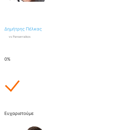
Δημήτρης Πέλκας
vs Panserraikos
0%
Ευχαριστούμε