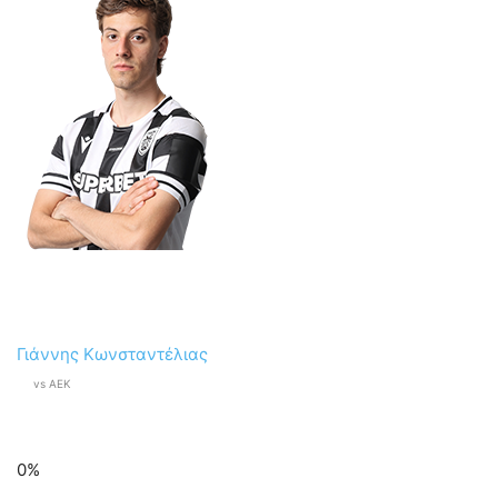
Γιάννης Κωνσταντέλιας
vs AEK
0%