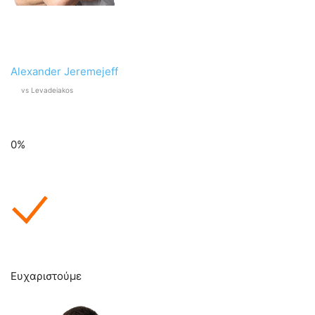
Alexander Jeremejeff
vs Levadeiakos
0%
Ευχαριστούμε