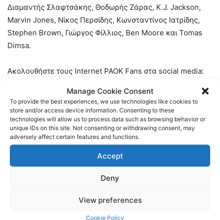
Διαμαντής Σλαφτσάκης, Θοδωρής Ζάρας, K.J. Jackson,
Marvin Jones, Νίκος Περσίδης, Κωνσταντίνος Ιατρίδης,
Stephen Brown, Γιώργος Φίλλιος, Βen Moore και Tomas
Dimsa.
Ακολουθήστε τους Internet PAOK Fans στα social media:
Manage Cookie Consent
Facebook:
https://www.facebook.com/InternetPAOKFans
To provide the best experiences, we use technologies like cookies to
store and/or access device information. Consenting to these
technologies will allow us to process data such as browsing behavior or
Twitter:
https://twitter.com/www_paok_gr
unique IDs on this site. Not consenting or withdrawing consent, may
adversely affect certain features and functions.
Linkedin:
https://www.linkedin.com/in/internet-paok-fans-
Accept
601b24248
Deny
Instagram:
https://www.instagram.com/internetpaokfans
View preferences
#paok #paokfans #παοκ #thessaloniki
Cookie Policy