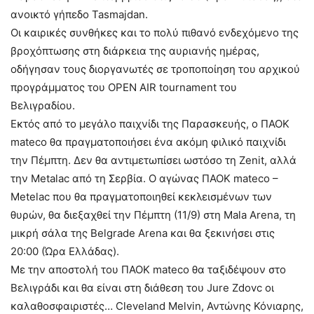
ανοικτό γήπεδο Tasmajdan.
Οι καιρικές συνθήκες και το πολύ πιθανό ενδεχόμενο της
βροχόπτωσης στη διάρκεια της αυριανής ημέρας,
οδήγησαν τους διοργανωτές σε τροποποίηση του αρχικού
προγράμματος του OPEN AIR tournament του
Βελιγραδίου.
Εκτός από το μεγάλο παιχνίδι της Παρασκευής, ο ΠΑΟΚ
mateco θα πραγματοποιήσει ένα ακόμη φιλικό παιχνίδι
την Πέμπτη. Δεν θα αντιμετωπίσει ωστόσο τη Zenit, αλλά
την Metalac από τη Σερβία. Ο αγώνας ΠΑΟΚ mateco –
Metelac που θα πραγματοποιηθεί κεκλεισμένων των
θυρών, θα διεξαχθεί την Πέμπτη (11/9) στη Mala Arena, τη
μικρή σάλα της Belgrade Arena και θα ξεκινήσει στις
20:00 (Ώρα Ελλάδας).
Με την αποστολή του ΠΑΟΚ mateco θα ταξιδέψουν στο
Βελιγράδι και θα είναι στη διάθεση του Jure Zdovc οι
καλαθοσφαιριστές… Cleveland Melvin, Αντώνης Κόνιαρης,