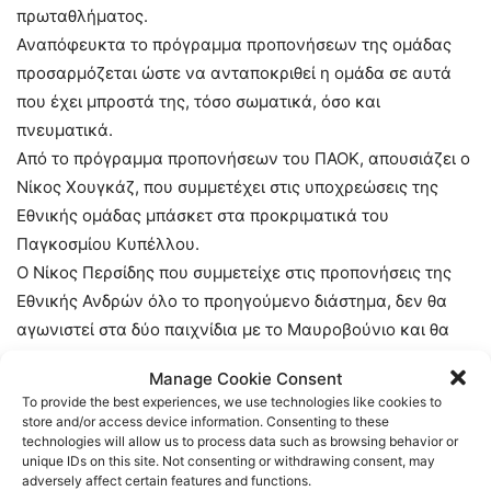
πρωταθλήματος.
Αναπόφευκτα το πρόγραμμα προπονήσεων της ομάδας
προσαρμόζεται ώστε να ανταποκριθεί η ομάδα σε αυτά
που έχει μπροστά της, τόσο σωματικά, όσο και
πνευματικά.
Από το πρόγραμμα προπονήσεων του ΠΑΟΚ, απουσιάζει ο
Νίκος Χουγκάζ, που συμμετέχει στις υποχρεώσεις της
Εθνικής ομάδας μπάσκετ στα προκριματικά του
Παγκοσμίου Κυπέλλου.
Ο Νίκος Περσίδης που συμμετείχε στις προπονήσεις της
Εθνικής Ανδρών όλο το προηγούμενο διάστημα, δεν θα
αγωνιστεί στα δύο παιχνίδια με το Μαυροβούνιο και θα
ενσωματωθεί στις προπονήσεις του ΠΑΟΚ από την
Manage Cookie Consent
προσεχή Δευτέρα.
To provide the best experiences, we use technologies like cookies to
Εκτός προπονήσεων είναι και ο Κωνσταντίνος Ιατρίδης, ο
store and/or access device information. Consenting to these
technologies will allow us to process data such as browsing behavior or
οποίος παρουσιάστηκε για να υπηρετήσει την στρατιωτική
unique IDs on this site. Not consenting or withdrawing consent, may
του θητεία.
adversely affect certain features and functions.