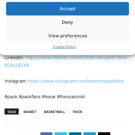
Accept
Ακολουθήστε τους Internet PAOK Fans στα social media:
Deny
Facebook:
https://www.facebook.com/InternetPAOKFans
View preferences
Twitter:
https://twitter.com/www_paok_gr
Cookie Policy
Linkedin:
https://www.linkedin.com/in/internet-paok-fans-
601b24248
Instagram:
https://www.instagram.com/internetpaokfans
#paok #paokfans #παοκ #thessaloniki
TAGS
BASKET
BASKETBALL
ΠΑΟΚ