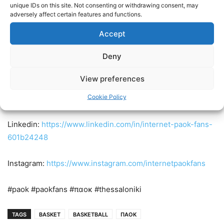
unique IDs on this site. Not consenting or withdrawing consent, may
σε ένα γεμάτο γήπεδο στο δεύτερο παιχνίδι με τη
adversely affect certain features and functions.
Fribourg στην έδρα μας
».
Accept
Ακολουθήστε τους Internet PAOK Fans στα social media:
Deny
Facebook:
https://www.facebook.com/InternetPAOKFans
View preferences
Cookie Policy
Twitter:
https://twitter.com/www_paok_gr
Linkedin:
https://www.linkedin.com/in/internet-paok-fans-
601b24248
Instagram:
https://www.instagram.com/internetpaokfans
#paok #paokfans #παοκ #thessaloniki
TAGS
BASKET
BASKETBALL
ΠΑΟΚ