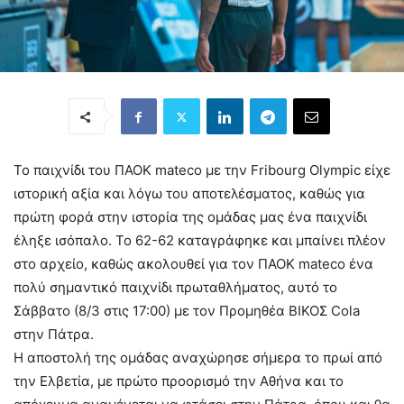
Το παιχνίδι του ΠΑΟΚ mateco με την Fribourg Olympic είχε
ιστορική αξία και λόγω του αποτελέσματος, καθώς για
πρώτη φορά στην ιστορία της ομάδας μας ένα παιχνίδι
έληξε ισόπαλο. Το 62-62 καταγράφηκε και μπαίνει πλέον
στο αρχείο, καθώς ακολουθεί για τον ΠΑΟΚ mateco ένα
πολύ σημαντικό παιχνίδι πρωταθλήματος, αυτό το
Σάββατο (8/3 στις 17:00) με τον Προμηθέα ΒΙΚΟΣ Cola
στην Πάτρα.
Η αποστολή της ομάδας αναχώρησε σήμερα το πρωί από
την Ελβετία, με πρώτο προορισμό την Αθήνα και το