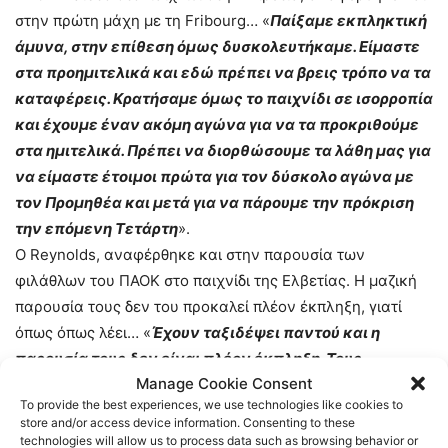
στην πρώτη μάχη με τη Fribourg… «
Παίξαμε εκπληκτική
άμυνα, στην επίθεση όμως δυσκολευτήκαμε. Είμαστε
στα προημιτελικά και εδώ πρέπει να βρεις τρόπο να τα
καταφέρεις. Κρατήσαμε όμως το παιχνίδι σε ισορροπία
και έχουμε έναν ακόμη αγώνα για να τα προκριθούμε
στα ημιτελικά. Πρέπει να διορθώσουμε τα λάθη μας για
να είμαστε έτοιμοι πρώτα για τον δύσκολο αγώνα με
τον Προμηθέα και μετά για να πάρουμε την πρόκριση
την επόμενη Τετάρτη
».
Ο Reynolds, αναφέρθηκε και στην παρουσία των
φιλάθλων του ΠΑΟΚ στο παιχνίδι της Ελβετίας. Η μαζική
παρουσία τους δεν του προκαλεί πλέον έκπληξη, γιατί
όπως όπως λέει… «
Έχουν ταξιδέψει παντού και η
παρουσία τους δεν είναι πλέον έκπληξη. Τους
Manage Cookie Consent
περιμένουμε σε κάθε ματς, με το ίδιο πάθος, τους
To provide the best experiences, we use technologies like cookies to
αγαπάμε για αυτό που κάνουν για μας, Μας δίνουν
store and/or access device information. Consenting to these
τεράστια ενέργεια και ελπίζω να έχουν το ίδιο πάθος
technologies will allow us to process data such as browsing behavior or