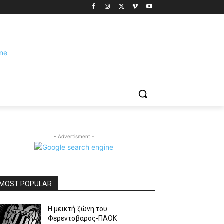
- Advertisment -
MOST POPULAR
Η μεικτή ζώνη του
Φερεντσβάρος-ΠΑΟΚ