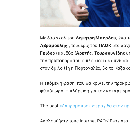
Με δύο γκολ του
Δημήτρη Μπέρδου
, ένα 
Αβραμούλης
), τέσσερις του
ΠΑΟΚ
στο αρχι
Γκιόκα
) και δύο (
Αρετής
,
Τουρσουνίδης
),
την πρωτοπόρο του ομίλου και σε συνδυασ
στον όμιλο (1η η Πορτογαλία, 3ο το Καζακσ
Η επόμενη φάση, που θα κρίνει την πρόκρι
φθινόπωρο. Η κλήρωση για τον καταρτισμό 
The post
«Ασπρόμαυρη» σφραγίδα στην πρ
Ακολουθήστε τους Internet PAOK Fans στα s