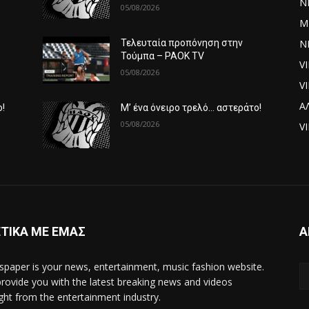
Ν
05/08/2026
Μ
ΝΕ
Τελευταία προπόνηση στην
Τούμπα – PAOK TV
V
05/08/2026
V
Α
ο!
Μ’ ένα όνειρο τρελό… αστεράτο!
05/08/2026
VI
ΤΙΚΑ ΜΕ ΕΜΑΣ
Α
paper is your news, entertainment, music fashion website.
rovide you with the latest breaking news and videos
ight from the entertainment industry.