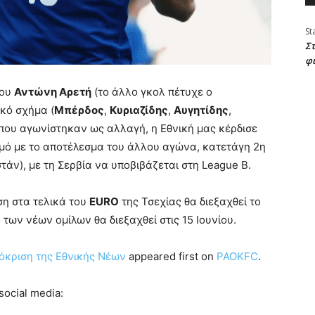
St
Στ
φ
του
Αντώνη Αρετή
(το άλλο γκολ πέτυχε ο
κό σχήμα (
Μπέρδος
,
Κυριαζίδης
,
Αυγητίδης
,
 που αγωνίστηκαν ως αλλαγή, η Εθνική μας κέρδισε
μό με το αποτέλεσμα του άλλου αγώνα, κατετάγη 2η
τάν), με τη Σερβία να υποβιβάζεται στη League B.
ση στα τελικά του
EURO
της Τσεχίας θα διεξαχθεί το
των νέων ομίλων θα διεξαχθεί στις 15 Ιουνίου.
όκριση της Εθνικής Νέων
appeared first on
PAOKFC
.
ocial media: