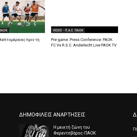
 ΠΑΟΚ
VIDEO - Π.Α.Ε. ΠΑΟΚ
λεπτομέρειες πριν τη
Pre-game: Press Conference: PAOK
FC Vs R.S.C. Anderlecht Live PAOK TV
ΔΗΜΟΦΙΛΕΙΣ ΑΝΑΡΤΗΣΕΙΣ
Δ
Η μεικτή ζώνη του
Π
Φερεντσβάρος-ΠΑΟΚ