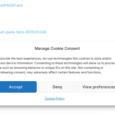
rnetPAOKFans
rnet-paok-fans-601b24248
rnetpaokfans
Manage Cookie Consent
provide the best experiences, we use technologies like cookies to store and/or
ess device information. Consenting to these technologies will allow us to proces
a such as browsing behavior or unique IDs on this site. Not consenting or
hdrawing consent, may adversely affect certain features and functions.
Accept
Deny
View preference
Cookie Policy