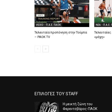
VIDEO - Π.Α.Ε. ΠΑΟΚ
ΝΕΑ - Π.Α.Ε.
Τελευταία προπόνηση στην Τούμπα
Τελευταίες 
– PAOK TV
«μάχη»
ΕΠΙΛΟΓΕΣ ΤΟΥ STAFF
Η μεικτή ζώνη του
Φερεντσβάρος-ΠΑΟΚ