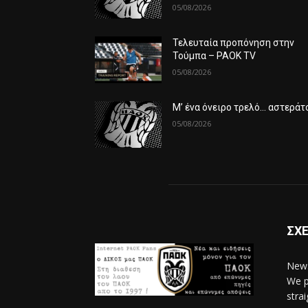
05/08/2026
Τελευταία προπόνηση στην
Τούμπα – PAOK TV
05/08/2026
Μ’ ένα όνειρο τρελό… αστεράτ
05/08/2026
ΣΧΕ
News
We p
stra