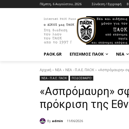
Πέμπτη, 6 Αυγούστου, 2026
Σύνδεση / Εγγραφή
B
PAOK.GR
ΕΠΙΣΗΜΟΣ ΠΑΟΚ
ΝΕΑ
Αρχική
ΝΕΑ
ΝΕΑ - Π.Α.Ε. ΠΑΟΚ
«Ασπρόμαυρη» σφρ
ΝΕΑ - Π.Α.Ε. ΠΑΟΚ
ΠΟΔΟΣΦΑΙΡΟ
«Ασπρόμαυρη» σφ
πρόκριση της Εθ
By
admin
11/06/2026