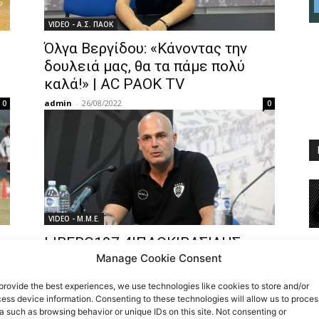
VIDEO - Α.Σ. ΠΑΟΚ
Όλγα Βεργίδου: «Κάνοντας την
δουλειά μας, θα τα πάμε πολύ
καλά!» | AC PAOK TV
admin
-
26/08/2022
0
0
VIDEO - Μ.Μ.Ε.
LIBERO107.4|ΠΑΟΚ|ΒΑΣΙΛΗΣ
Manage Cookie Consent
ΤΡΙΛΥΡΑΚΗΣ|: «Θέλουμε Την
Βοήθεια Του Κόσμο Του ΠΑΟΚ».
0
provide the best experiences, we use technologies like cookies to store and/or
admin
-
26/08/2022
0
ess device information. Consenting to these technologies will allow us to proces
a such as browsing behavior or unique IDs on this site. Not consenting or