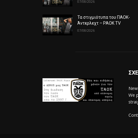
07/08/2026
Τα στιγμιότυπα του ΠΑΟΚ-
Άντερλεχτ – PAOK TV
07/08/2026
ΣΧΕ
News
We p
stra
Cont