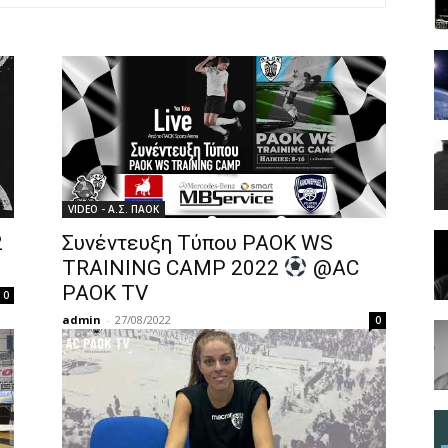
VIDEO - Α.Σ. ΠΑΟΚ
2
Συνέντευξη Τύπου PAOK WS
TRAINING CAMP 2022
@AC
PAOK TV
0
admin
-
27/08/2022
0