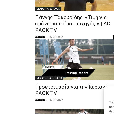
VIDEO - Α.Σ. ΠΑΟΚ
Γιάννης Τακουρίδης: «Τιμή για
εμένα που είμαι αρχηγός!» | AC
PAOK TV
admin
-
26/08/2022
VIDEO - Π.Α.Ε. ΠΑΟΚ
Προετοιμασία για την Κυριακή –
PAOK TV
admin
-
26/08/2022
To 
acc
dat