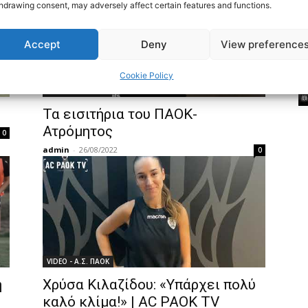
hdrawing consent, may adversely affect certain features and functions.
Accept
Deny
View preference
Cookie Policy
ΝΕΑ - Π.Α.Ε. ΠΑΟΚ
Τα εισιτήρια του ΠΑΟΚ-
Ατρόμητος
0
admin
-
26/08/2022
0
VIDEO - Α.Σ. ΠΑΟΚ
η
Χρύσα Κιλαζίδου: «Υπάρχει πολύ
καλό κλίμα!» | AC PAOK TV