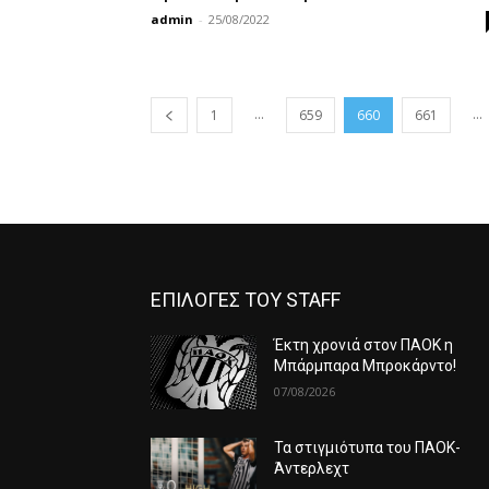
admin
-
25/08/2022
...
...
1
659
660
661
ΕΠΙΛΟΓΕΣ ΤΟΥ STAFF
Έκτη χρονιά στον ΠΑΟΚ η
Μπάρμπαρα Μπροκάρντο!
07/08/2026
Τα στιγμιότυπα του ΠΑΟΚ-
Άντερλεχτ