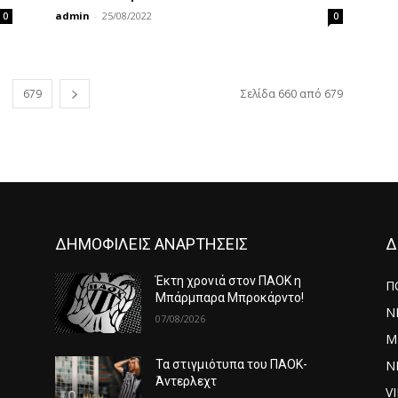
admin
-
25/08/2022
0
0
679
Σελίδα 660 από 679
ΔΗΜΟΦΙΛΕΙΣ ΑΝΑΡΤΗΣΕΙΣ
Δ
Έκτη χρονιά στον ΠΑΟΚ η
Π
Μπάρμπαρα Μπροκάρντο!
Ν
07/08/2026
Μ
ΝΕ
Τα στιγμιότυπα του ΠΑΟΚ-
Άντερλεχτ
V