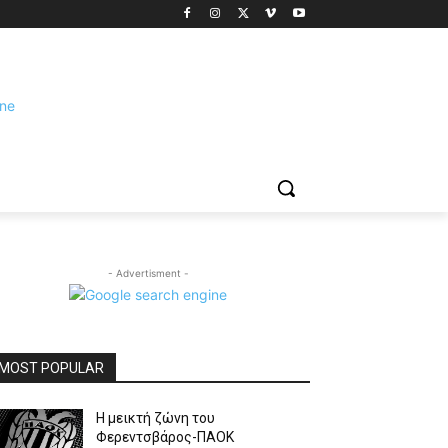
- Advertisment -
MOST POPULAR
Η μεικτή ζώνη του
Φερεντσβάρος-ΠΑΟΚ