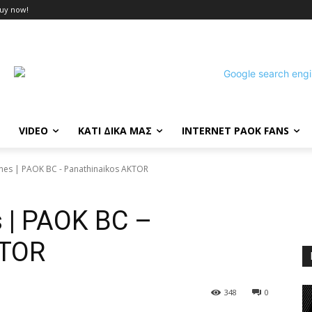
uy now!
VIDEO
ΚΑΤΙ ΔΙΚΑ ΜΑΣ
INTERNET PAOK FANS
enes | PAOK BC - Panathinaikos AKTOR
 | PAOK BC –
KTOR
348
0