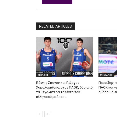
RELATED ARTICLES
ΜΠΑΣΚΕΤ
ΜΠΑΣΚΕΤ
Γιάννης Σπανός και Γιώργος
Περσίδης: «
Χαραλαμπίδης: στον ΠΑΟΚ, δύο από
ΠΑΟΚ και γι
τα μεγαλύτερα ταλέντα του
ομάδα θα εί
ελληνικού μπάσκετ