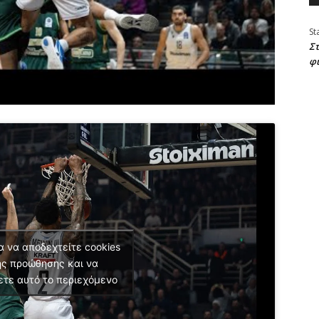
St
Στ
φ
α να αποδεχτείτε cookies
ς προώθησης και να
ετε αυτό το περιεχόμενο