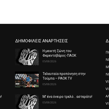
ΔΗΜΟΦΙΛΕΙΣ ΑΝΑΡΤΗΣΕΙΣ
Δ
Η μεικτή ζώνη του
Π
Φερεντσβάρος-ΠΑΟΚ
Ν
05/08/2026
Μ
ΝΕ
Τελευταία προπόνηση στην
Τούμπα – PAOK TV
V
05/08/2026
V
Α
ο!
Μ’ ένα όνειρο τρελό… αστεράτο!
05/08/2026
VI