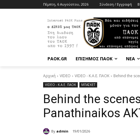
Πέμπτη, 6 Αυγούστου, 2026
Σύνδεση / Εγγραφή
B
PAOK.GR
ΕΠΙΣΗΜΟΣ ΠΑΟΚ
ΝΕΑ
Αρχική
VIDEO
VIDEO - Κ.Α.Ε. ΠΑΟΚ
Behind the sc
VIDEO - Κ.Α.Ε. ΠΑΟΚ
ΜΠΑΣΚΕΤ
Behind the scenes
Panathinaikos A
By
admin
19/01/2026