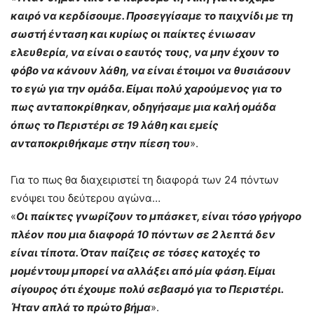
καιρό να κερδίσουμε. Προσεγγίσαμε το παιχνίδι με τη
σωστή ένταση και κυρίως οι παίκτες ένιωσαν
ελευθερία, να είναι ο εαυτός τους, να μην έχουν το
φόβο να κάνουν λάθη, να είναι έτοιμοι να θυσιάσουν
το εγώ για την ομάδα. Είμαι πολύ χαρούμενος για το
πως ανταποκρίθηκαν, οδηγήσαμε μια καλή ομάδα
όπως το Περιστέρι σε 19 λάθη και εμείς
ανταποκριθήκαμε στην πίεση του
».
Για το πως θα διαχειριστεί τη διαφορά των 24 πόντων
ενόψει του δεύτερου αγώνα…
«
Οι παίκτες γνωρίζουν το μπάσκετ, είναι τόσο γρήγορο
πλέον που μια διαφορά 10 πόντων σε 2 λεπτά δεν
είναι τίποτα. Όταν παίζεις σε τόσες κατοχές το
μομέντουμ μπορεί να αλλάξει από μία φάση. Είμαι
σίγουρος ότι έχουμε πολύ σεβασμό για το Περιστέρι.
Ήταν απλά το πρώτο βήμα
».