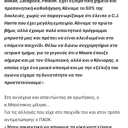
Bilbao, Zaragoza, Petkim. Έχει εξαιρετική χημεία και
προπονητική καθοδήγηση. Κάναμε το 50% της
δουλειάς, χωρίς να παραγνωρίζουμε ότι έλειπε ο C.J.
Harris που έχει μεγάλη εμπειρία. Κάναμε το πρώτο
βήμα, αλλά έχουμε πολύ απαιτητικό πρόγραμμα
μπροστά μας και πρέπει να είναι κλειδωμένοι στο
επόμενο παιχνίδι. Θέλω να δώσω συγχαρητήρια στο
ιατρικό τμήμα, για το γεγονός ότι ο Μoore έπαιξε
σήμερα και με τον Ολυμπιακό, αλλά και ο Κόνιαρης, ο
οποίος είχε ένα μυικό σπασμό και με την εξέλιξη του
αγώνα είχαμε τη δυνατότητα να τον
προστατεύσουμε
».
Στη συνέχεια και απαντώντας σε ερωτήσεις, ο
κ.Μπούτσκος μίλησε…
Για τις αλλαγές που είχε στο παιχνίδι του και στον τρόπο
αντιμετώπισης ο ΠΑΟΚ.
«
Ήταν σημαντικό να πάρουμε τη νίκη γιατί είχαμε