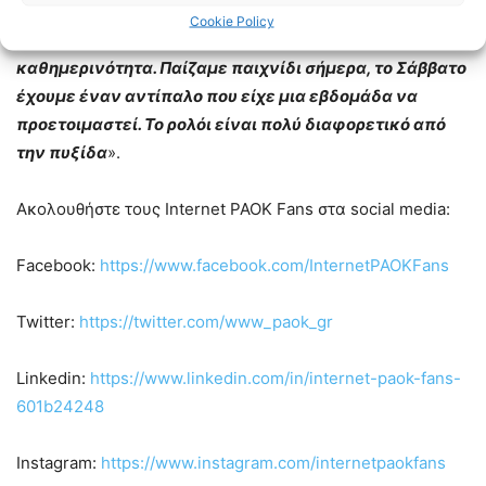
διοίκηση που είναι ακούραστη, θα ταξιδέψει σε πολύ
Cookie Policy
δελεαστικούς προορισμούς. Το ρολόι όμως δείχνει την
καθημερινότητα. Παίζαμε παιχνίδι σήμερα, το Σάββατο
έχουμε έναν αντίπαλο που είχε μια εβδομάδα να
προετοιμαστεί. Το ρολόι είναι πολύ διαφορετικό από
την πυξίδα
».
Ακολουθήστε τους Internet PAOK Fans στα social media:
Facebook:
https://www.facebook.com/InternetPAOKFans
Twitter:
https://twitter.com/www_paok_gr
Linkedin:
https://www.linkedin.com/in/internet-paok-fans-
601b24248
Instagram:
https://www.instagram.com/internetpaokfans