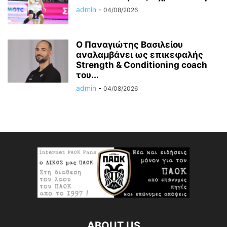
admin
-
04/08/2026
Ο Παναγιώτης Βασιλείου
αναλαμβάνει ως επικεφαλής
Strength & Conditioning coach
του...
admin
-
04/08/2026
ABOUT US