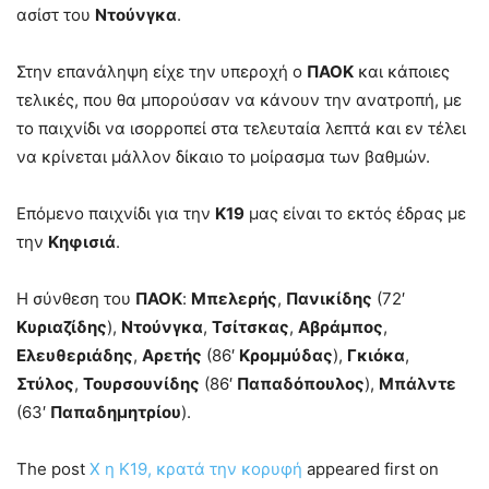
ασίστ του
Ντούνγκα
.
Στην επανάληψη είχε την υπεροχή ο
ΠΑΟΚ
και κάποιες
τελικές, που θα μπορούσαν να κάνουν την ανατροπή, με
το παιχνίδι να ισορροπεί στα τελευταία λεπτά και εν τέλει
να κρίνεται μάλλον δίκαιο το μοίρασμα των βαθμών.
Επόμενο παιχνίδι για την
Κ19
μας είναι το εκτός έδρας με
την
Κηφισιά
.
Η σύνθεση του
ΠΑΟΚ
:
Μπελερής
,
Πανικίδης
(72′
Κυριαζίδης
),
Ντούνγκα
,
Τσίτσκας
,
Αβράμπος
,
Ελευθεριάδης
,
Αρετής
(86′
Κρομμύδας
),
Γκιόκα
,
Στύλος
,
Τουρσουνίδης
(86′
Παπαδόπουλος
),
Μπάλντε
(63′
Παπαδημητρίου
).
The post
Χ η Κ19, κρατά την κορυφή
appeared first on