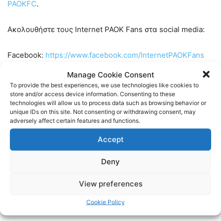
PAOKFC
.
Ακολουθήστε τους Internet PAOK Fans στα social media:
Facebook:
https://www.facebook.com/InternetPAOKFans
Manage Cookie Consent
Twitter:
https://twitter.com/www_paok_gr
To provide the best experiences, we use technologies like cookies to
store and/or access device information. Consenting to these
technologies will allow us to process data such as browsing behavior or
Linkedin:
https://www.linkedin.com/in/internet-paok-fans-
unique IDs on this site. Not consenting or withdrawing consent, may
601b24248
adversely affect certain features and functions.
Accept
Instagram:
https://www.instagram.com/internetpaokfans
Deny
#paok #paokfans #παοκ #thessaloniki
View preferences
TAGS
FOOTBALL
ΠΑΟΚ
ΠΟΔΟΣΦΑΙΡΟ
Cookie Policy