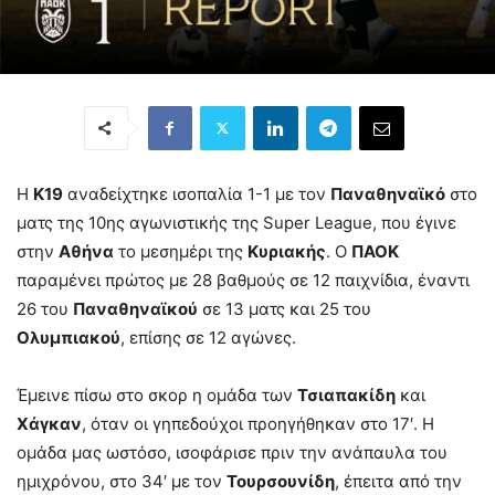
Η
Κ19
αναδείχτηκε ισοπαλία 1-1 με τον
Παναθηναϊκό
στο
ματς της 10ης αγωνιστικής της Super League, που έγινε
στην
Αθήνα
το μεσημέρι της
Κυριακής
. Ο
ΠΑΟΚ
παραμένει πρώτος με 28 βαθμούς σε 12 παιχνίδια, έναντι
26 του
Παναθηναϊκού
σε 13 ματς και 25 του
Ολυμπιακού
, επίσης σε 12 αγώνες.
Έμεινε πίσω στο σκορ η ομάδα των
Τσιαπακίδη
και
Χάγκαν
, όταν οι γηπεδούχοι προηγήθηκαν στο 17′. Η
ομάδα μας ωστόσο, ισοφάρισε πριν την ανάπαυλα του
ημιχρόνου, στο 34′ με τον
Τουρσουνίδη
, έπειτα από την