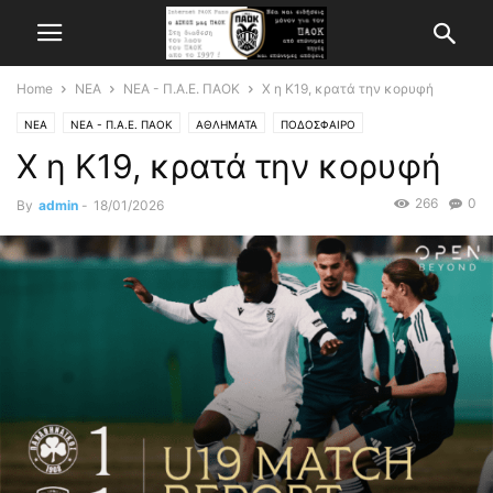
Home
ΝΕΑ
ΝΕΑ - Π.Α.Ε. ΠΑΟΚ
Χ η Κ19, κρατά την κορυφή
ΝΕΑ
ΝΕΑ - Π.Α.Ε. ΠΑΟΚ
ΑΘΛΗΜΑΤΑ
ΠΟΔΟΣΦΑΙΡΟ
Χ η Κ19, κρατά την κορυφή
266
0
By
admin
-
18/01/2026