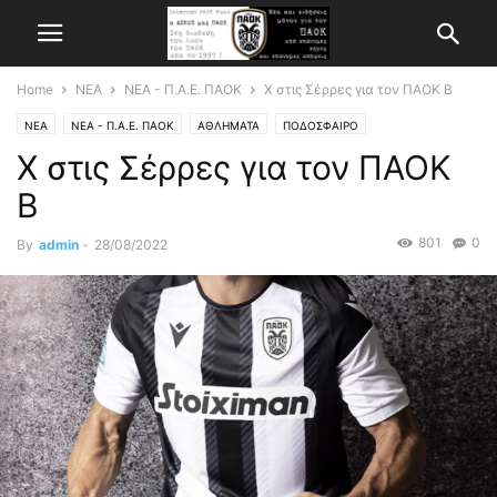
Home
ΝΕΑ
ΝΕΑ - Π.Α.Ε. ΠΑΟΚ
Χ στις Σέρρες για τον ΠΑΟΚ Β
ΝΕΑ
ΝΕΑ - Π.Α.Ε. ΠΑΟΚ
ΑΘΛΗΜΑΤΑ
ΠΟΔΟΣΦΑΙΡΟ
Χ στις Σέρρες για τον ΠΑΟΚ
Β
801
0
By
admin
-
28/08/2022