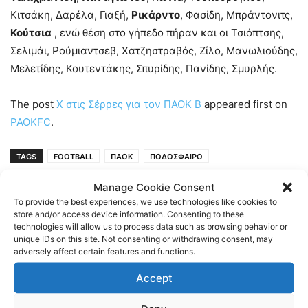
Κιτσάκη, Δαρέλα, Γιαξή,
Ρικάρντο
, Φασίδη, Μπράντονιτς,
Κούτσια
, ενώ θέση στο γήπεδο πήραν και οι Τσιόπτσης,
Σελιμάι, Ρούμιαντσεβ, Χατζηστραβός, Ζίλο, Μανωλιούδης,
Μελετίδης, Κουτεντάκης, Σπυρίδης, Πανίδης, Σμυρλής.
The post
Χ στις Σέρρες για τον ΠΑΟΚ Β
appeared first on
PAOKFC
.
TAGS
FOOTBALL
ΠΑΟΚ
ΠΟΔΟΣΦΑΙΡΟ
Manage Cookie Consent
To provide the best experiences, we use technologies like cookies to
store and/or access device information. Consenting to these
technologies will allow us to process data such as browsing behavior or
unique IDs on this site. Not consenting or withdrawing consent, may
adversely affect certain features and functions.
Accept
Previous article
Next article
Μαρία Χατζηπαρασίδου:
Ψηφίστε τον Fans’ Man of