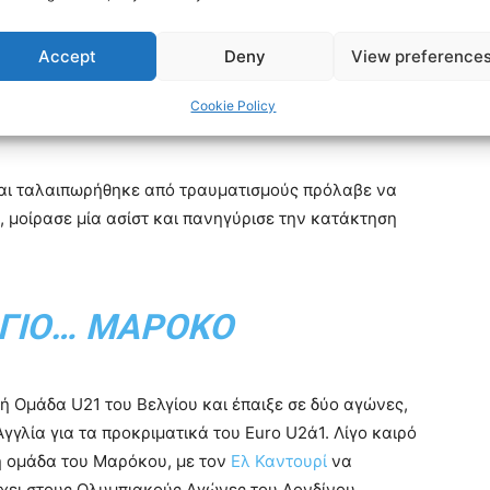
 πέντε φορές σαν αλλαγή και τον Γενάρη έφυγε για
ύρια ευρώ για να τον αποκτήσει, ώστε να την
Accept
Deny
View preference
άδα δεν κατάφερε να πετύχει το στόχο της και ο
Ελ
ραφή. Ο ΠΑΟΚ ήταν ο σύλλογος που κέρδισε την
Cookie Policy
και ταλαιπωρήθηκε από τραυματισμούς πρόλαβε να
λ, μοίρασε μία ασίστ και πανηγύρισε την κατάκτηση
ΓΙΟ… ΜΑΡΌΚΟ
ή Ομάδα U21 του Βελγίου και έπαιξε σε δύο αγώνες,
γγλία για τα προκριματικά του Euro U2ά1. Λίγο καιρό
ή ομάδα του Μαρόκου, με τον
Ελ Καντουρί
να
χει στους Ολυμπιακούς Αγώνες του Λονδίνου.