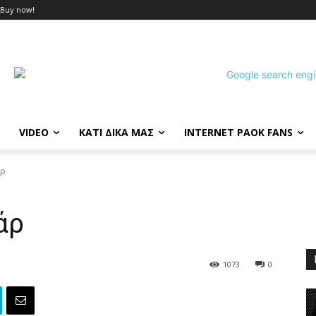
Buy now!
VIDEO
ΚΑΤΙ ΔΙΚΑ ΜΑΣ
INTERNET PAOK FANS
άρ
άρ
1073
0