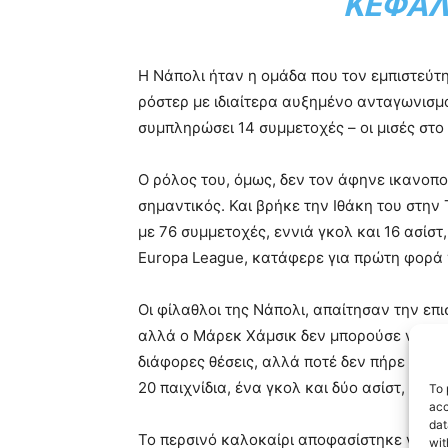
ΚΕΦΆΛ
Η Νάπολι ήταν η ομάδα που τον εμπιστεύτ
ρόστερ με ιδιαίτερα αυξημένο ανταγωνισμ
συμπληρώσει 14 συμμετοχές – οι μισές στο 
Ο ρόλος του, όμως, δεν τον άφηνε ικανοπο
σημαντικός. Και βρήκε την Ιθάκη του στην 
με 76 συμμετοχές, εννιά γκολ και 16 ασίστ
Europa League, κατάφερε για πρώτη φορά 
Οι φίλαθλοι της Νάπολι, απαίτησαν την επ
αλλά ο Μάρεκ Χάμσικ δεν μπορούσε να μείν
διάφορες θέσεις, αλλά ποτέ δεν πήρε μαζεμ
20 παιχνίδια, ένα γκολ και δύο ασίστ, σε μ
To 
acc
dat
Το περσινό καλοκαίρι αποφασίστηκε να πα
wit