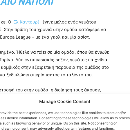
ΑΙΟ ΝΆΠΟΛΙ
ηκε. Ο
Ελ Καντουρί
έγινε μέλος ενός γεμάτου
ό. Στην πρώτη του χρονιά στην ομάδα κατάφερε να
Europa League – με ένα γκολ και μία ασίστ.
ιημένο. Ήθελε να πάει σε μία ομάδα, όπου θα ένιωθε
Τορίνο. Δύο εντυπωσιακές σεζόν, γεμάτες παιχνίδια,
, κομβικός στην εξαιρετική παρουσία της ομάδας στο
να ξεδιπλώσει απερίσπαστος το ταλέντο του.
ιστροφή του στην ομάδα, η διοίκηση τους άκουσε,
ει στον πάγκο. Ο Σάρρι τον χρησιμοποίησε σε
Manage Cookie Consent
ένα παιχνίδια στα πόδια του. Έκλεισε την σεζόν με
όλις 230 αγωνιστικά λεπτά.
provide the best experiences, we use technologies like cookies to store and/or
ess device information. Consenting to these technologies will allow us to proces
a such as browsing behavior or unique IDs on this site. Not consenting or
ραμείνει στο ρόστερ, αλλά δεν δηλώθηκε στα
hdrawing consent, may adversely affect certain features and functions.