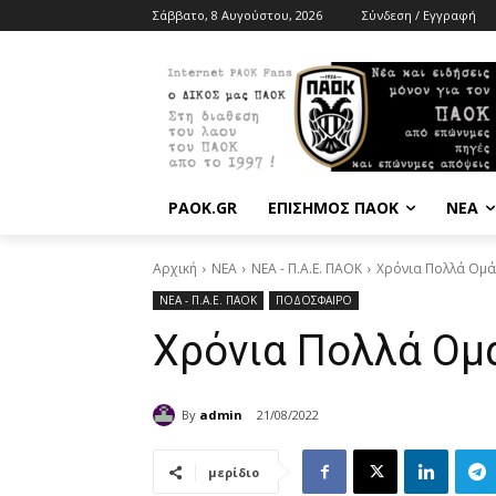
Σάββατο, 8 Αυγούστου, 2026
Σύνδεση / Εγγραφή
PAOK.GR
ΕΠΙΣΗΜΟΣ ΠΑΟΚ
ΝΕΑ
Αρχική
ΝΕΑ
ΝΕΑ - Π.Α.Ε. ΠΑΟΚ
Χρόνια Πολλά Ομ
ΝΕΑ - Π.Α.Ε. ΠΑΟΚ
ΠΟΔΟΣΦΑΙΡΟ
Χρόνια Πολλά Ομ
By
admin
21/08/2022
μερίδιο