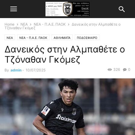
Home
ΝΕΑ
ΝΕΑ - Π.Α.Ε. ΠΑΟΚ
Δανεικός στην Αλμπαθέτε ο
Τζόναθαν Γκόμεζ
ΝΕΑ
ΝΕΑ - Π.Α.Ε. ΠΑΟΚ
ΑΘΛΗΜΑΤΑ
ΠΟΔΟΣΦΑΙΡΟ
Δανεικός στην Αλμπαθέτε ο
Τζόναθαν Γκόμεζ
326
0
By
admin
-
10/07/2025