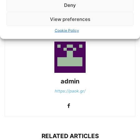
Melvin: «Τα δύο παιχνίδια
Ο Ιβάν Σαββίδης στην
Deny
με τον ΠΑΟΚ έπαιξαν
Τούμπα
σημαντικό ρόλο στην
απόφασή μου».
View preferences
Cookie Policy
admin
https://paok.gr/
RELATED ARTICLES