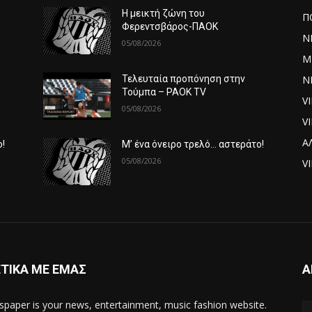
Η μεικτή ζώνη του
Π
Φερεντσβάρος-ΠΑΟΚ
Ν
05/08/2026
Μ
ΝΕ
Τελευταία προπόνηση στην
Τούμπα – PAOK TV
V
05/08/2026
V
Α
ο!
Μ’ ένα όνειρο τρελό… αστεράτο!
05/08/2026
VI
ΤΙΚΑ ΜΕ ΕΜΑΣ
Α
paper is your news, entertainment, music fashion website.