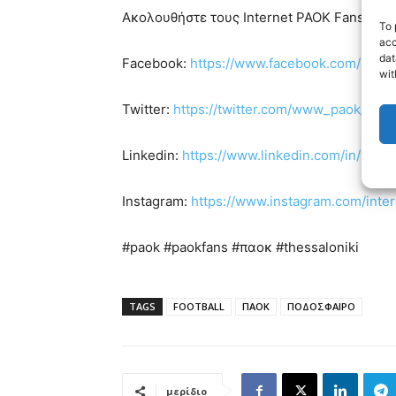
Ακολουθήστε τους Internet PAOK Fans στα s
To 
acc
dat
Facebook:
https://www.facebook.com/Inte
wit
Twitter:
https://twitter.com/www_paok_gr
Linkedin:
https://www.linkedin.com/in/inte
Instagram:
https://www.instagram.com/inte
#paok #paokfans #παοκ #thessaloniki
TAGS
FOOTBALL
ΠΑΟΚ
ΠΟΔΟΣΦΑΙΡΟ
μερίδιο