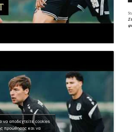
St
Στ
φ
α να αποδεχτείτε cookies
ς προώθησης και να