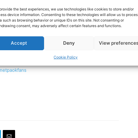
ocial media:
provide the best experiences, we use technologies like cookies to store and/or
ess device information. Consenting to these technologies will allow us to proces
a such as browsing behavior or unique IDs on this site. Not consenting or
rnetPAOKFans
hdrawing consent, may adversely affect certain features and functions.
Accept
Deny
View preference
rnet-paok-fans-601b24248
Cookie Policy
rnetpaokfans