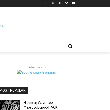
- Advertisment -
MOST POPULAR
Η μεικτή ζώνη του
Φερεντσβάρος-ΠΑΟΚ