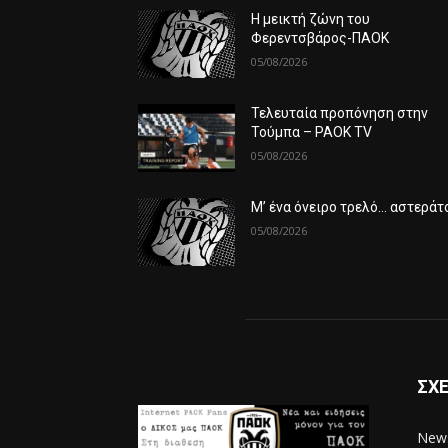
Η μεικτή ζώνη του
Φερεντσβάρος-ΠΑΟΚ
05/08/2026
Τελευταία προπόνηση στην
Τούμπα – PAOK TV
05/08/2026
Μ’ ένα όνειρο τρελό… αστεράτ
05/08/2026
ΣΧΕ
News