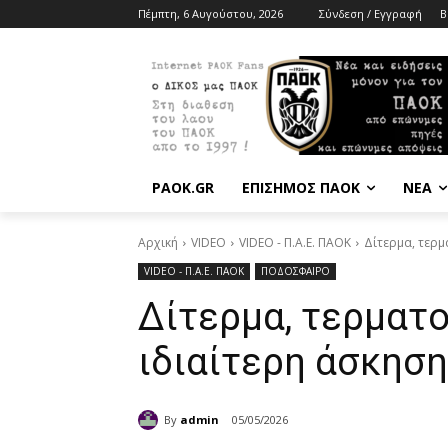
Πέμπτη, 6 Αυγούστου, 2026
Σύνδεση / Εγγραφή
B
PAOK.GR
ΕΠΙΣΗΜΟΣ ΠΑΟΚ
ΝΕΑ
Αρχική
VIDEO
VIDEO - Π.Α.Ε. ΠΑΟΚ
Δίτερμα, τερμ
VIDEO - Π.Α.Ε. ΠΑΟΚ
ΠΟΔΟΣΦΑΙΡΟ
Δίτερμα, τερματο
ιδιαίτερη άσκηση
By
admin
05/05/2026