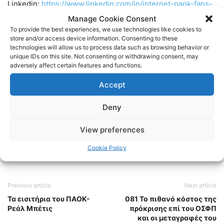
Linkedin:
https://www.linkedin.com/in/internet-paok-fans-
601b24248
Manage Cookie Consent
To provide the best experiences, we use technologies like cookies to
store and/or access device information. Consenting to these
Instagram:
https://www.instagram.com/internetpaokfans
technologies will allow us to process data such as browsing behavior or
unique IDs on this site. Not consenting or withdrawing consent, may
adversely affect certain features and functions.
#paok #paokfans #παοκ #thessaloniki
Accept
TAGS
FOOTBALL
ΠΑΟΚ
ΠΟΔΟΣΦΑΙΡΟ
Deny
View preferences
Cookie Policy
Previous article
Next article
Τα εισιτήρια του ΠΑΟΚ-
081 Το πιθανό κόστος της
Ρεάλ Μπέτις
πρόκρισης επί του ΟΣΦΠ
και οι μεταγραφές του