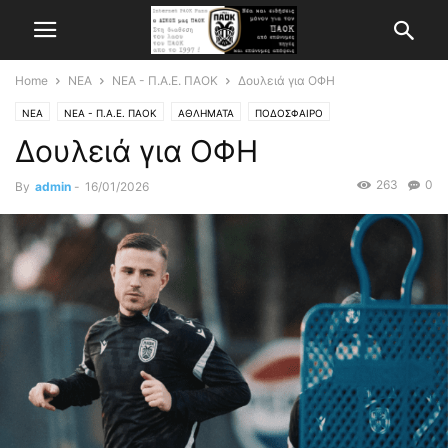
Home
ΝΕΑ
ΝΕΑ - Π.Α.Ε. ΠΑΟΚ
Δουλειά για ΟΦΗ
ΝΕΑ
ΝΕΑ - Π.Α.Ε. ΠΑΟΚ
ΑΘΛΗΜΑΤΑ
ΠΟΔΟΣΦΑΙΡΟ
Δουλειά για ΟΦΗ
263
0
By
admin
-
16/01/2026