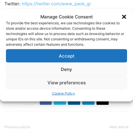
Twitter:
https://twitter.com/www_paok_gr
Manage Cookie Consent
Linkedin:
https://www.linkedin.com/in/internet-paok-fans-
To provide the best experiences, we use technologies like cookies to
601b24248
store and/or access device information. Consenting to these
technologies will allow us to process data such as browsing behavior or
unique IDs on this site. Not consenting or withdrawing consent, may
Instagram:
https://www.instagram.com/internetpaokfans
adversely affect certain features and functions.
Accept
#paok #paokfans #παοκ #thessaloniki
Deny
TAGS
FOOTBALL
ΠΑΟΚ
ΠΟΔΟΣΦΑΙΡΟ
View preferences
Cookie Policy
Previous article
Next article