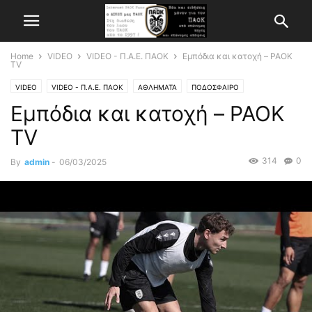
Home
VIDEO
VIDEO - Π.Α.Ε. ΠΑΟΚ
Εμπόδια και κατοχή – PAOK
TV
VIDEO
VIDEO - Π.Α.Ε. ΠΑΟΚ
ΑΘΛΗΜΑΤΑ
ΠΟΔΟΣΦΑΙΡΟ
Εμπόδια και κατοχή – PAOK
TV
314
0
By
admin
-
06/03/2025