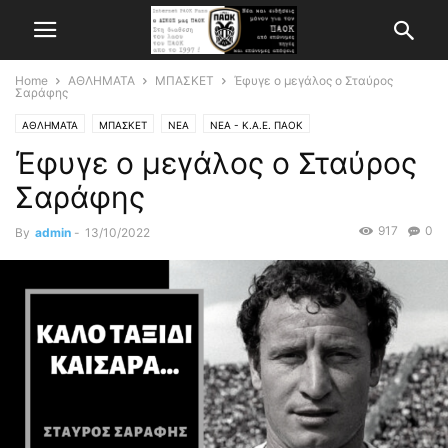
Home
ΑΘΛΗΜΑΤΑ
ΜΠΑΣΚΕΤ
Έφυγε ο μεγάλος ο Σταύρος
Σαράφης
ΑΘΛΗΜΑΤΑ
ΜΠΑΣΚΕΤ
ΝΕΑ
ΝΕΑ - Κ.Α.Ε. ΠΑΟΚ
Έφυγε ο μεγάλος ο Σταύρος
Σαράφης
917
0
By
admin
-
13/10/2022