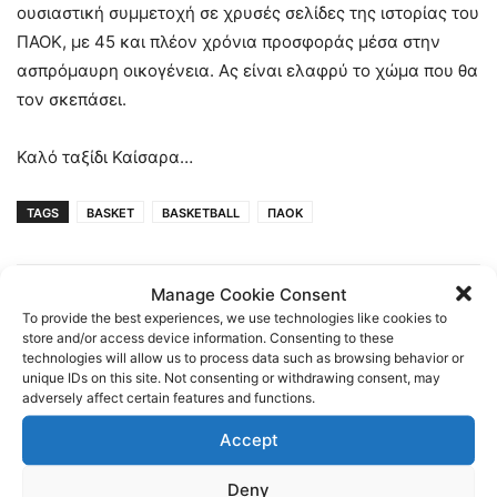
ουσιαστική συμμετοχή σε χρυσές σελίδες της ιστορίας του
ΠΑΟΚ, με 45 και πλέον χρόνια προσφοράς μέσα στην
ασπρόμαυρη οικογένεια. Ας είναι ελαφρύ το χώμα που θα
τον σκεπάσει.
Καλό ταξίδι Καίσαρα…
TAGS
BASKET
BASKETBALL
ΠΑΟΚ
Manage Cookie Consent
To provide the best experiences, we use technologies like cookies to
store and/or access device information. Consenting to these
technologies will allow us to process data such as browsing behavior or
unique IDs on this site. Not consenting or withdrawing consent, may
adversely affect certain features and functions.
Previous article
Next article
Accept
Το πρόγραμμα των
Καλό ταξίδι Καίσαρα….
τερματοφυλάκων – PAOK
TV
Deny