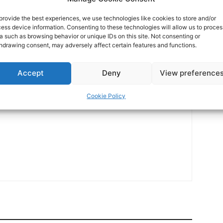
provide the best experiences, we use technologies like cookies to store and/or
ess device information. Consenting to these technologies will allow us to proces
a such as browsing behavior or unique IDs on this site. Not consenting or
hdrawing consent, may adversely affect certain features and functions.
Επόμενο άρθρο
Μαρτίνα Ξανθοπούλου: «Γίνεται μία πάρα πολύ
Accept
Deny
View preference
καλή δουλειά!» | AC PAOK TV
Cookie Policy