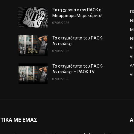
Έκτη χρονιά στον ΠΑΟΚ η
Π
Μπάρμπαρα Μπροκάρντο!
Ν
07/08/2026
Μ
ΝΕ
Τα στιγμιότυπα του ΠΑΟΚ-
Άντερλεχτ
V
07/08/2026
V
Α
Τα στιγμιότυπα του ΠΑΟΚ-
Άντερλεχτ – PAOK TV
VI
07/08/2026
ΤΙΚΑ ΜΕ ΕΜΑΣ
Α