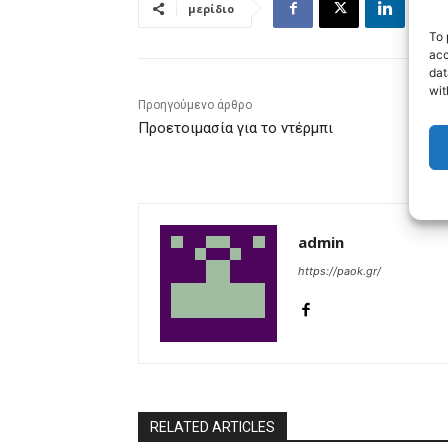
μερίδιο
To 
acc
dat
wit
Προηγούμενο άρθρο
Προετοιμασία για το ντέρμπι
admin
https://paok.gr/
RELATED ARTICLES