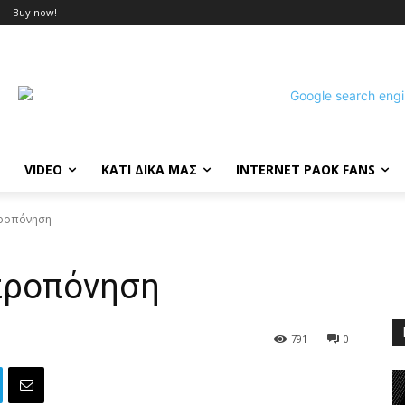
Buy now!
VIDEO
ΚΑΤΙ ΔΙΚΑ ΜΑΣ
INTERNET PAOK FANS
προπόνηση
 προπόνηση
791
0