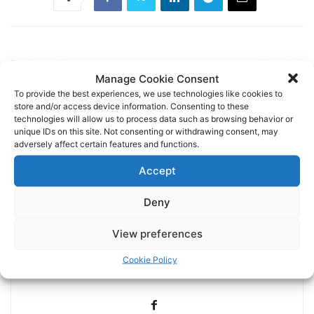
Previous article
Next article
Manage Cookie Consent
Η αποστολή για ΠΑΣ
015 Ο χρόνος συμμετοχής
To provide the best experiences, we use technologies like cookies to
Γιάννινα
Quagliata, Filipe Soares, και
store and/or access device information. Consenting to these
άλλων παικτών μας
technologies will allow us to process data such as browsing behavior or
unique IDs on this site. Not consenting or withdrawing consent, may
adversely affect certain features and functions.
Accept
Deny
View preferences
admin
Cookie Policy
https://paok.gr/