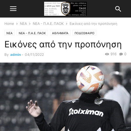
Home
ΝΕΑ
ΝΕΑ - Π.Α.Ε. ΠΑΟΚ
Εικόνες από την προπόνηση
ΝΕΑ
ΝΕΑ - Π.Α.Ε. ΠΑΟΚ
ΑΘΛΗΜΑΤΑ
ΠΟΔΟΣΦΑΙΡΟ
Εικόνες από την προπόνηση
916
0
By
admin
-
04/11/2022