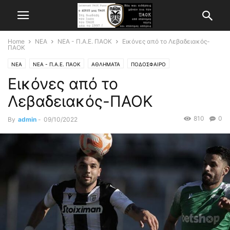
Home
ΝΕΑ
ΝΕΑ - Π.Α.Ε. ΠΑΟΚ
Εικόνες από το Λεβαδειακός-
ΠΑΟΚ
ΝΕΑ
ΝΕΑ - Π.Α.Ε. ΠΑΟΚ
ΑΘΛΗΜΑΤΑ
ΠΟΔΟΣΦΑΙΡΟ
Εικόνες από το
Λεβαδειακός-ΠΑΟΚ
810
0
By
admin
-
09/10/2022