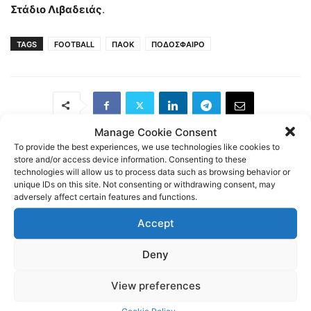
Στάδιο Λιβαδειάς
.
TAGS
FOOTBALL
ΠΑΟΚ
ΠΟΔΟΣΦΑΙΡΟ
Manage Cookie Consent
To provide the best experiences, we use technologies like cookies to
store and/or access device information. Consenting to these
Previous article
Next article
technologies will allow us to process data such as browsing behavior or
unique IDs on this site. Not consenting or withdrawing consent, may
Έχασε άλλους δύο δικούς
Γιάννης Τακουρίδης: «Να
adversely affect certain features and functions.
του βαθμούς
συστηθεί η ομάδα στον
κόσμο!» | AC PAOK TV
Accept
Deny
View preferences
Cookie Policy