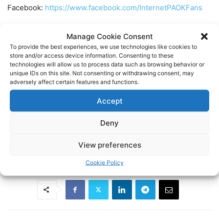
Facebook:
https://www.facebook.com/InternetPAOKFans
Twitter:
https://twitter.com/www_paok_gr
Manage Cookie Consent
To provide the best experiences, we use technologies like cookies to
store and/or access device information. Consenting to these
Linkedin:
https://www.linkedin.com/in/internet-paok-fans-
technologies will allow us to process data such as browsing behavior or
601b24248
unique IDs on this site. Not consenting or withdrawing consent, may
adversely affect certain features and functions.
Instagram:
https://www.instagram.com/internetpaokfans
Accept
#paok #paokfans #παοκ #thessaloniki
Deny
View preferences
TAGS
FOOTBALL
ΠΑΟΚ
ΠΟΔΟΣΦΑΙΡΟ
Cookie Policy