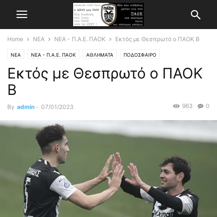
Home
ΝΕΑ
ΝΕΑ - Π.Α.Ε. ΠΑΟΚ
Εκτός με Θεσπρωτό ο ΠΑΟΚ Β
ΝΕΑ
ΝΕΑ - Π.Α.Ε. ΠΑΟΚ
ΑΘΛΗΜΑΤΑ
ΠΟΔΟΣΦΑΙΡΟ
Εκτός με Θεσπρωτό ο ΠΑΟΚ
Β
963
0
By
admin
-
07/01/2023