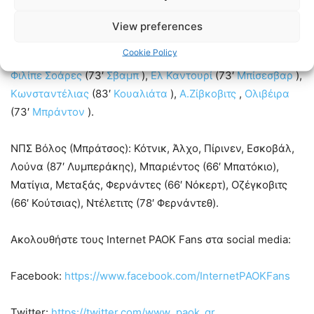
Οι συνθέσεις των ομάδων:
View preferences
ΠΑΟΚ (
Λουτσέσκου
):
Κοτάρσκι
,
Σάστρε
,
Ίνγκασον
,
Cookie Policy
Κουλιεράκης
,
Ράφα Σοάρες
,
Αουγκούστο
(83′
Ντάντας
),
Φιλίπε Σοάρες
(73′
Σβαμπ
),
Ελ Καντουρί
(73′
Μπίσεσβαρ
),
Κωνσταντέλιας
(83′
Κουαλιάτα
),
Α.Ζίβκοβιτς
,
Ολιβέιρα
(73′
Μπράντον
).
ΝΠΣ Βόλος (Μπράτσος): Κότνικ, Άλχο, Πίρινεν, Εσκοβάλ,
Λούνα (87′ Λυμπεράκης), Μπαριέντος (66′ Μπατόκιο),
Ματίγια, Μεταξάς, Φερνάντες (66′ Νόκερτ), Οζέγκοβιτς
(66′ Κούτσιας), Ντέλετιτς (78′ Φερνάντεθ).
Ακολουθήστε τους Internet PAOK Fans στα social media:
Facebook:
https://www.facebook.com/InternetPAOKFans
Twitter:
https://twitter.com/www_paok_gr