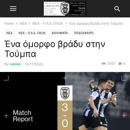
Home
ΝΕΑ
ΝΕΑ - Π.Α.Ε. ΠΑΟΚ
Ένα όμορφο βράδυ στην Τούμπα
ΝΕΑ
ΝΕΑ - Π.Α.Ε. ΠΑΟΚ
ΑΘΛΗΜΑΤΑ
ΠΟΔΟΣΦΑΙΡΟ
Ένα όμορφο βράδυ στην
Τούμπα
1007
0
By
admin
-
14/11/2022