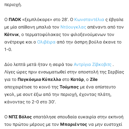
περιοχή.
Ο
ΠΑΟΚ
«ξεμπλόκαρε» στο 28′. Ο
Κωνσταντέλια
ς έβγαλε
με μία απίθανη μπαλιά τον
Ντόουγκλας
απέναντι από τον
Κότνικ
, ο τερματοφύλακας τον φιλοξενούμενων τον
ανέτρεψε και ο
Ολιβέιρα
από την άσπρη βούλα έκανε το
1-0.
Δύο λεπτά μετά ήταν η σειρά του
Αντρίγια Ζίβκοβιτς
.
Λίγες ώρες πριν ενσωματωθεί στην αποστολή της Σερβίας
για το
Παγκόσμιο Κύπελλο
στο
Κατάρ
, ο
Zile
αποχαιρέτισε το κοινό της
Τούμπας
με ένα απίστευτο
γκολ, με σουτ έξω από την περιοχή, έχοντας πλάτη,
κάνοντας το 2-0 στο 30′.
Ο
ΝΠΣ Βόλος
σπατάλησε σπουδαία ευκαιρία στην εκπνοή
του πρώτου μέρους με τον
Μπαριέντος
να μην ευστοχεί