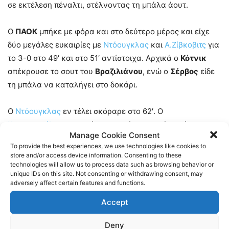
σε εκτέλεση πέναλτι, στέλνοντας τη μπάλα άουτ.
Ο
ΠΑΟΚ
μπήκε με φόρα και στο δεύτερο μέρος και είχε
δύο μεγάλες ευκαιρίες με
Ντόουγκλας
και
Α.Ζίβκοβιτς
για
το 3-0 στο 49′ και στο 51′ αντίστοιχα. Αρχικά ο
Κότνικ
απέκρουσε το σουτ του
Βραζιλιάνου
, ενώ ο
Σέρβος
είδε
τη μπάλα να καταλήγει στο δοκάρι.
Ο
Ντόουγκλας
εν τέλει σκόραρε στο 62′. Ο
Κωνσταντέλιας
ανατράπηκε εντός περιοχής από τον
Manage Cookie Consent
Ματίγια
κι ο
Brazileiro
ήταν εύστοχος από τα 11 βήματα
To provide the best experiences, we use technologies like cookies to
για το 3-0.
store and/or access device information. Consenting to these
technologies will allow us to process data such as browsing behavior or
unique IDs on this site. Not consenting or withdrawing consent, may
Το παιχνίδι από εκεί και μετά έγινε τυπική διαδικασία με
adversely affect certain features and functions.
τον
ΠΑΟΚ
να παίρνει ένα σημαντικό τρίποντο και να
Accept
πηγαίνει στην διακοπή με ηρεμία κι αυτοπεποίθηση.
Deny