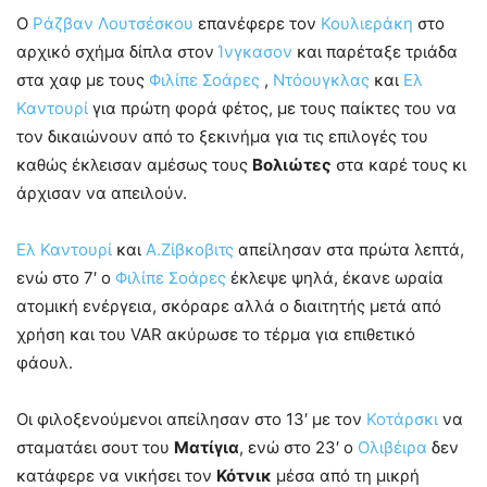
O
Ράζβαν Λουτσέσκου
επανέφερε τον
Κουλιεράκη
στο
αρχικό σχήμα δίπλα στον
Ίνγκασον
και παρέταξε τριάδα
στα χαφ με τους
Φιλίπε Σοάρες
,
Ντόουγκλας
και
Ελ
Καντουρί
για πρώτη φορά φέτος, με τους παίκτες του να
τον δικαιώνουν από το ξεκινήμα για τις επιλογές του
καθώς έκλεισαν αμέσως τους
Βολιώτες
στα καρέ τους κι
άρχισαν να απειλούν.
Ελ Καντουρί
και
Α.Ζίβκοβιτς
απείλησαν στα πρώτα λεπτά,
ενώ στο 7′ ο
Φιλίπε Σοάρες
έκλεψε ψηλά, έκανε ωραία
ατομική ενέργεια, σκόραρε αλλά ο διαιτητής μετά από
χρήση και του VAR ακύρωσε το τέρμα για επιθετικό
φάουλ.
Οι φιλοξενούμενοι απείλησαν στο 13′ με τον
Κοτάρσκι
να
σταματάει σουτ του
Ματίγια
, ενώ στο 23′ ο
Ολιβέιρα
δεν
κατάφερε να νικήσει τον
Κότνικ
μέσα από τη μικρή