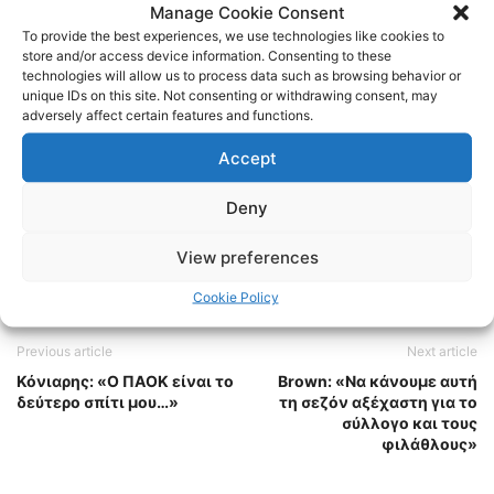
Manage Cookie Consent
Instagram:
https://www.instagram.com/internetpaokfans
To provide the best experiences, we use technologies like cookies to
store and/or access device information. Consenting to these
technologies will allow us to process data such as browsing behavior or
#paok #paokfans #παοκ #thessaloniki
unique IDs on this site. Not consenting or withdrawing consent, may
adversely affect certain features and functions.
TAGS
FOOTBALL
ΠΑΟΚ
ΠΟΔΟΣΦΑΙΡΟ
Accept
Deny
View preferences
Cookie Policy
Previous article
Next article
Κόνιαρης: «Ο ΠΑΟΚ είναι το
Brown: «Να κάνουμε αυτή
δεύτερο σπίτι μου…»
τη σεζόν αξέχαστη για το
σύλλογο και τους
φιλάθλους»