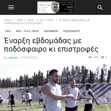
Home
ΝΕΑ
ΝΕΑ - Π.Α.Ε. ΠΑΟΚ
Έναρξη εβδομάδας με
ποδόσφαιρο κι επιστροφές
ΝΕΑ
ΝΕΑ - Π.Α.Ε. ΠΑΟΚ
ΑΘΛΗΜΑΤΑ
ΠΟΔΟΣΦΑΙΡΟ
Έναρξη εβδομάδας με
ποδόσφαιρο κι επιστροφές
385
0
By
admin
-
07/07/2025