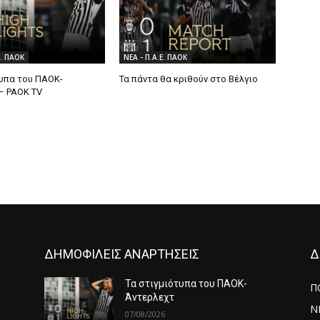
Ε. ΠΑΟΚ
ΝΕΑ - Π.Α.Ε. ΠΑΟΚ
τυπα του ΠΑΟΚ-
Τα πάντα θα κριθούν στο Βέλγιο
– PAOK TV
ΔΗΜΟΦΙΛΕΙΣ ΑΝΑΡΤΗΣΕΙΣ
Δ
Τα στιγμιότυπα του ΠΑΟΚ-
Π
Άντερλεχτ
Ν
07/08/2026