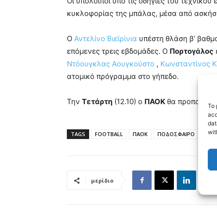
Οι υπόλοιποι υπό τις οδηγίες του τεχνικού 
κυκλοφορίας της μπάλας, μέσα από ασκήσει
Ο
Αντελίνο Βιεϊρίνια
υπέστη θλάση β’ βαθμο
επόμενες τρεις εβδομάδες. Ο
Πορτογάλος
Ντόουγκλας Αουγκούστο
,
Κωνσταντίνος Κ
ατομικό πρόγραμμα στο γήπεδο.
Την
Τετάρτη
(12.10) ο
ΠΑΟΚ
θα προπονηθεί
To 
acc
dat
wit
TAGS
FOOTBALL
ΠΑΟΚ
ΠΟΔΟΣΦΑΙΡΟ
μερίδιο