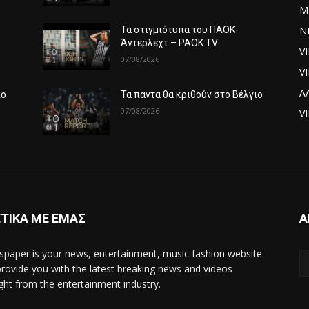
Μ
ΝΕ
Τα στιγμιότυπα του ΠΑΟΚ-
Άντερλεχτ – PAOK TV
V
07/08/2026
V
Α
ιο
Τα πάντα θα κριθούν στο Βέλγιο
07/08/2026
VI
ΤΙΚΑ ΜΕ ΕΜΑΣ
Α
paper is your news, entertainment, music fashion website.
rovide you with the latest breaking news and videos
ight from the entertainment industry.