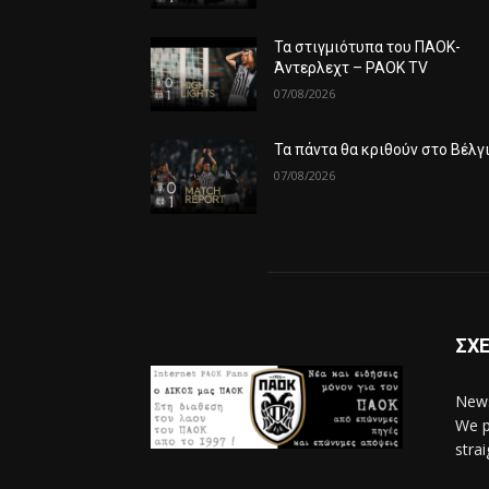
Τα στιγμιότυπα του ΠΑΟΚ-
Άντερλεχτ – PAOK TV
07/08/2026
Τα πάντα θα κριθούν στο Βέλγ
07/08/2026
ΣΧΕ
News
We p
stra