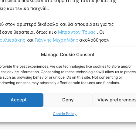
επιτελείου δούλεψαν στο κομμάτι της τακτικής και της
ς και τελικό παιχνίδι.
ύ στον αριστερό δικέφαλο και θα απουσιάσει για τις
έκανε θεραπεία, όπως κι ο
Μπράντον Τόμας
. Οι
ουλιεράκης
και
Γιάννης Μιχαηλίδης
ακολούθησαν
Manage Cookie Consent
 στις
10:30
στη
Νέα Μεσημβρία
.
provide the best experiences, we use technologies like cookies to store and/or
ess device information. Consenting to these technologies will allow us to proces
a such as browsing behavior or unique IDs on this site. Not consenting or
hdrawing consent, may adversely affect certain features and functions.
Accept
Deny
View preference
Cookie Policy