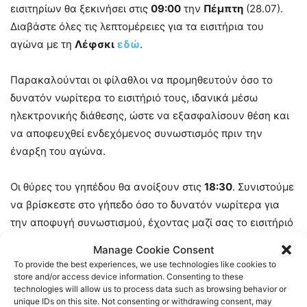
εισιτηρίων θα ξεκινήσει στις
09:00
την
Πέμπτη
(28.07).
Διαβάστε όλες τις λεπτομέρειες για τα εισιτήρια του
αγώνα με τη
Λέφσκι
εδώ
.
Παρακαλούνται οι φίλαθλοι να προμηθευτούν όσο το
δυνατόν νωρίτερα το εισιτήριό τους, ιδανικά μέσω
ηλεκτρονικής διάθεσης, ώστε να εξασφαλίσουν θέση και
να αποφευχθεί ενδεχόμενος συνωστισμός πριν την
έναρξη του αγώνα.
Οι θύρες του γηπέδου θα ανοίξουν στις
18:30
. Συνιστούμε
να βρίσκεστε στο γήπεδο όσο το δυνατόν νωρίτερα για
την αποφυγή συνωστισμού, έχοντας μαζί σας το εισιτήριό
σας αλλά και την ταυτότητά σας ή οποιοδήποτε
Manage Cookie Consent
αποδεικτικό έγγραφο ταυτοποίησης.
To provide the best experiences, we use technologies like cookies to
store and/or access device information. Consenting to these
technologies will allow us to process data such as browsing behavior or
Οι κάτοχοι εισιτηρίων διαρκείας στις θύρες
4
και
4Α
θα
unique IDs on this site. Not consenting or withdrawing consent, may