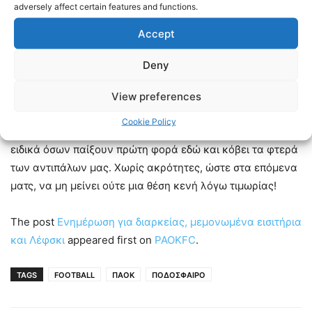
φιλοξενηθούν στη
θύρα 8
. Στη θύρα 8 δε θα βγουν
adversely affect certain features and functions.
επιπλέον εισιτήρια αφού οι θέσεις έχουν καλυφθεί από τα
Accept
εισιτήρια διαρκείας.
Deny
Η
Τούμπα
θα παίξει καθοριστικό ρόλο στην πρόκριση. Για
90, 120 ή όσα λεπτά χρειαστούν, ζητάμε την συνεχή
View preferences
παθιασμένη υποστήριξη των φιλάθλων μας, αυτή που
Cookie Policy
δίνει φτερά στα πόδια των δικών μας ποδοσφαιριστών και
ειδικά όσων παίξουν πρώτη φορά εδώ και κόβει τα φτερά
των αντιπάλων μας. Χωρίς ακρότητες, ώστε στα επόμενα
ματς, να μη μείνει ούτε μια θέση κενή λόγω τιμωρίας!
The post
Ενημέρωση για διαρκείας, μεμονωμένα εισιτήρια
και Λέφσκι
appeared first on
PAOKFC
.
TAGS
FOOTBALL
ΠΑΟΚ
ΠΟΔΟΣΦΑΙΡΟ