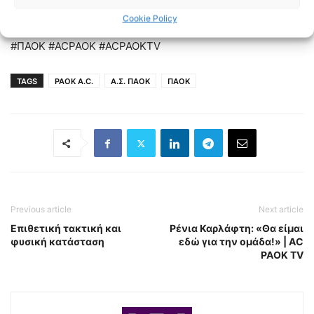
https://www.youtube.com/channel/UCo31iZosIouR9pgiSb1y4
Cookie Policy
#ΠΑΟΚ #ACPAOK #ACPAOKTV
TAGS
PAOK A.C.
Α.Σ. ΠΑΟΚ
ΠΑΟΚ
Previous article
Next article
Επιθετική τακτική και
Ρένια Καρλάφτη: «Θα είμαι
φυσική κατάσταση
εδώ για την ομάδα!» | AC
PAOK TV