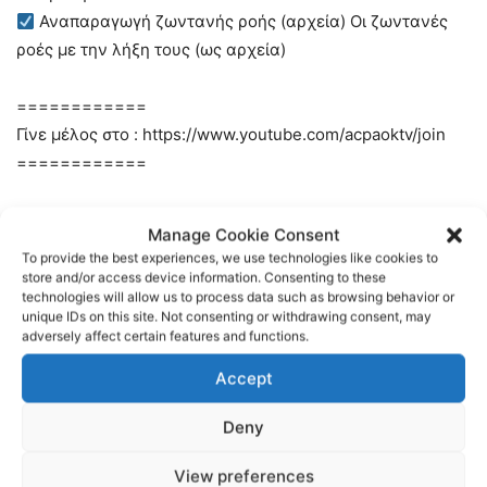
Αναπαραγωγή ζωντανής ροής (αρχεία) Οι ζωντανές
ροές με την λήξη τους (ως αρχεία)
============
Γίνε μέλος στο : https://www.youtube.com/acpaoktv/join
============
ή
Manage Cookie Consent
============
To provide the best experiences, we use technologies like cookies to
Κάνε την εγγραφή σου στο AC PAOK TV στο :
store and/or access device information. Consenting to these
technologies will allow us to process data such as browsing behavior or
https://www.youtube.com/c/acpaoktv?sub_confirmation=1
unique IDs on this site. Not consenting or withdrawing consent, may
adversely affect certain features and functions.
Περισσότερα νέα στο
Accept
http://www.acpaok.gr/
Deny
Γίνετε μέλος σε αυτό το κανάλι για να αποκτήσετε
πρόσβαση σε προνόμια:
View preferences