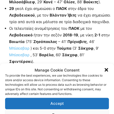
Μιλοσάβλιεφ
, 29’
Κονέ
– 47’
Ολίσε
, 88’
Βούκιτς
).
29
γκολ έχει σημειώσει ο
ΠΑΟΚ
στην έδρα του
Λεβαδειακού
, με τον
Βλάνταν Ίβιτς
να έχει σημειώσει
τρία από αυτά και μάλιστα σε τρία διαδοχικά παιχνίδια.
Οι τελευταίες αναμέτρησεις του
ΠΑΟΚ
με τον
Λεβαδειακό
ήταν την σεζόν
2018-19
, με νίκη
2-1
στην
Βοιωτία
(75’
Ζησόπουλος
– 41’
Πρίγιοβιτς
, 46’
Μπίσεσβαρ
) και 5-0 στην
Τούμπα
(3’
Σάκχοφ
, 9’
Μπίσεσβαρ
, 53’
Βαρέλα
, 60’
Σάκχοφ
, 81’
Σφιντέρσκι
).
Οι τρεις από τις επτά νίκες του
ΠΑΟΚ
με τον
Manage Cookie Consent
Λεβαδειακό
είναι με σκορ
1-0
, ενώ υπάρχουν ακόμη
To provide the best experiences, we use technologies like cookies to
store and/or access device information. Consenting to these
δύο με
2-1
. Το παζλ συμπληρώνουν το
3-0
και το
2-0
.
technologies will allow us to process data such as browsing behavior or
Από την άλλη πλευρά, ο
Λεβαδειακός
έχει έξι νίκες
unique IDs on this site. Not consenting or withdrawing consent, may
adversely affect certain features and functions.
που είναι όλες με διαφορετικό σκορ.
Μόλις σε δύο αναμετρήσεις δεν έχουν σημειωθεί γκολ,
Accept
αφού υπάρχει λευκή ισοπαλία, ενώ ανάμεσα στις δύο