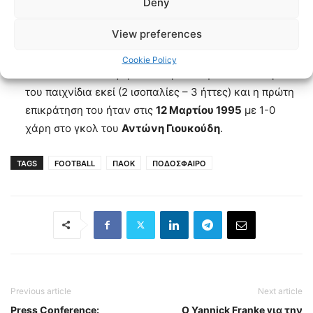
ομάδες έχει παρουσιαστεί δύο φορές το 2-2, ενώ
Deny
υπάρχει και το 1-1.
View preferences
Η πρώτη αναμέτρηση ανάμεσα στις δύο ομάδες ήταν
στις
4 Οκτωβρίου 1987
, με νίκη
4-2
του
Λεβαδειακού
.
Cookie Policy
Ο
ΠΑΟΚ
δεν κατάφερε να πάρει νίκη στα πέντε πρώτα
του παιχνίδια εκεί (2 ισοπαλίες – 3 ήττες) και η πρώτη
επικράτηση του ήταν στις
12 Μαρτίου 1995
με 1-0
χάρη στο γκολ του
Αντώνη Γιουκούδη
.
TAGS
FOOTBALL
ΠΑΟΚ
ΠΟΔΟΣΦΑΙΡΟ
Previous article
Next article
Press Conference:
Ο Yannick Franke για την