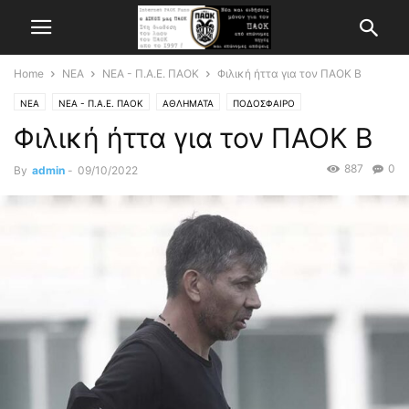
Home
ΝΕΑ
ΝΕΑ - Π.Α.Ε. ΠΑΟΚ
Φιλική ήττα για τον ΠΑΟΚ Β
ΝΕΑ
ΝΕΑ - Π.Α.Ε. ΠΑΟΚ
ΑΘΛΗΜΑΤΑ
ΠΟΔΟΣΦΑΙΡΟ
Φιλική ήττα για τον ΠΑΟΚ Β
887
0
By
admin
-
09/10/2022