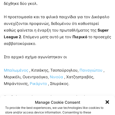
δέχθηκε δύο γκολ.
Η προετοιμασία και τα φιλικά παιχνίδια για τον Δικέφαλο
συνεχίζονται προφανώς, δεδομένου ότι καθυστερεί
καθώς φαίνεται η έναρξη του πρωταθλήματος της
Super
League 2
. Επόμενο ματς αυτό με τον
Πιερικό
το προσεχές
σαββατοκύριακο.
Στο αρχικό σχήμα αγωνίστηκαν οι
Μπαλωμένος
, Κιτσάκης, Τσοπούρογλου,
Παναγιώτου
,
Mορικέλι, Ουεντραόγκο,
Νινούα
, Χατζηστραβός,
Μπράντονιτς,
Ρικάρντο
, Σπυράκος.
Στο δεύτερο ημίχρονο χρόνο συμμετοχής πήραν και οι
Manage Cookie Consent
Μοναστηρλής, Μανωλιούδης, Κουλούρης, Σμυρλής,
To provide the best experiences, we use technologies like cookies to
Δαρέλας.
store and/or access device information. Consenting to these