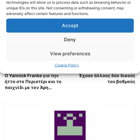
technologies will allow us to process data such as browsing behavior or
unique IDs on this site. Not consenting or withdrawing consent, may
TAGS
FOOTBALL
ΠΑΟΚ
ΠΟΔΟΣΦΑΙΡΟ
adversely affect certain features and functions.
Accept
Deny
View preferences
Cookie Policy
Previous article
Next article
Ο Yannick Franke για την
Έχασε άλλους δύο δικούς
ήττα στο Περιστέρι και το
του βαθμούς
παιχνίδι με τον Άρη…