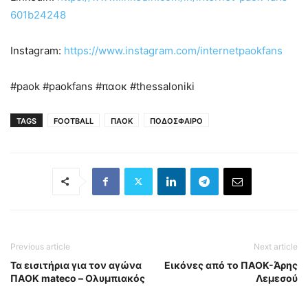
601b24248
Instagram:
https://www.instagram.com/internetpaokfans
#paok #paokfans #παοκ #thessaloniki
TAGS
FOOTBALL
ΠΑΟΚ
ΠΟΔΟΣΦΑΙΡΟ
Previous article
Next article
Τα εισιτήρια για τον αγώνα
Εικόνες από το ΠΑΟΚ-Άρης
ΠΑΟΚ mateco – Ολυμπιακός
Λεμεσού