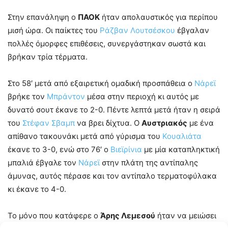
Στην επανάληψη ο
ΠΑΟΚ
ήταν απολαυστικός για περίπου
μισή ώρα. Οι παίκτες του
Ράζβαν Λουτσέσκου
έβγαλαν
πολλές όμορφες επιθέσεις, συνεργάστηκαν σωστά και
βρήκαν τρία τέρματα.
Στο 58′ μετά από εξαιρετική ομαδική προσπάθεια ο
Νάρεϊ
βρήκε τον
Μπράντον
μέσα στην περιοχή κι αυτός με
δυνατό σουτ έκανε το 2-0. Πέντε λεπτά μετά ήταν η σειρά
του
Στέφαν Σβαμπ
να βρει δίχτυα. Ο
Αυστριακός
με ένα
απίθανο τακουνάκι μετά από γύρισμα του
Κουαλιάτα
έκανε το 3-0, ενώ στο 76′ ο
Βιεϊρίνια
με μία καταπληκτική
μπαλιά έβγαλε τον
Νάρεϊ
στην πλάτη της αντίπαλης
άμυνας, αυτός πέρασε και τον αντίπαλο τερματοφύλακα
κι έκανε το 4-0.
Το μόνο που κατάφερε ο
Άρης Λεμεσού
ήταν να μειώσει