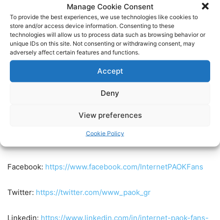
με κεφαλιά του
Στεπίνσκι
στο 88′ στο τελικό 4-1.
Manage Cookie Consent
To provide the best experiences, we use technologies like cookies to
Η σύνθεση του Δικεφάλου:
store and/or access device information. Consenting to these
technologies will allow us to process data such as browsing behavior or
unique IDs on this site. Not consenting or withdrawing consent, may
Κοτάρσκι
(60′
Ζίβκοβιτς
),
Σάστρε
(66′
Σελιμάι
),
Ίνγκασον
adversely affect certain features and functions.
(46′
Κάργας
),
Νάσμπεργκ
(46′
Κουλιεράκης
),
Ράφα
Accept
Σοάρες
(46′
Βιεϊρίνια
),
Ντόουγκλας
(40′
Σβαμπ
),
Φιλίπε
Σοάρες
(46′
Ντάντας
),
Μουργκ
(46′
Ελ Καντουρί
),
Deny
Ρικάρντο
(46′
Νάρεϊ
),
Κωνσταντέλιας
(46′
Κουαλιάτα
),
View preferences
Ολιβέιρα
(46′
Μπράντον
).
Cookie Policy
Ακολουθήστε τους Internet PAOK Fans στα social media:
Facebook:
https://www.facebook.com/InternetPAOKFans
Twitter:
https://twitter.com/www_paok_gr
Linkedin:
https://www.linkedin.com/in/internet-paok-fans-