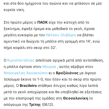
και στα δύο ημίχρονα του αγώνα και να φτάσουν σε μία
ευρεία νίκη.
Στο πρώτο μέρος ο
ΠΑΟΚ
είχε την κατοχή από το
ξεκίνημα, έψαξε ήρεμα και μεθοδικά το γκολ, έχασε
μεγάλη ευκαιρία με τον
Νέλσον Ολιβέιρα
να βλέπει
αμυντικό να διώχνει τη μπάλα στη γραμμή στο 14′, ενώ
πήρε κεφάλι στο σκορ στο 32′.
Ο
Κωνσταντέλιας
απείλησε αρχικά μετά από αντεπίθεση,
η μπάλα έφτασε στον
Μουργκ
, αυτός σέρβιρε στον
Ντόουγκλας Αουγκούστο
κι ο
Βραζιλιάνος
με άψογο
τελείωμα έκανε το 1-0, που ήταν και το σκορ στο πρώτο
μέρος. Ο
Brazileiro
στάθηκε άτυχος καθώς λίγα λεπτά
μετά το γκολ αποχώρησε και θα υποβληθεί σε εξετάσεις
με την επιστροφή της ομάδας στη
Θεσσαλονίκη
το
απόγευμα της
Τρίτης
(06.12).