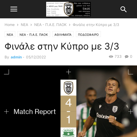
Home
ΝΕΑ
ΝΕΑ - Π.Α.Ε. ΠΑΟΚ
Φινάλε στην Κύπρο με 3/3
ΝΕΑ
ΝΕΑ - Π.Α.Ε. ΠΑΟΚ
ΑΘΛΗΜΑΤΑ
ΠΟΔΟΣΦΑΙΡΟ
Φινάλε στην Κύπρο με 3/3
733
0
By
admin
-
05/12/2022