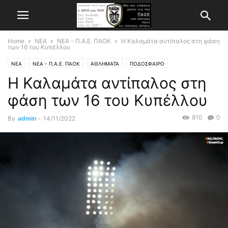
Home
ΝΕΑ
ΝΕΑ - Π.Α.Ε. ΠΑΟΚ
H Καλαμάτα αντίπαλος στη φάση
των 16 του Κυπέλλου
ΝΕΑ
ΝΕΑ - Π.Α.Ε. ΠΑΟΚ
ΑΘΛΗΜΑΤΑ
ΠΟΔΟΣΦΑΙΡΟ
H Καλαμάτα αντίπαλος στη
φάση των 16 του Κυπέλλου
810
0
By
admin
-
14/11/2022