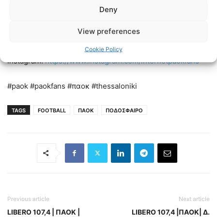
Deny
Linkedin:
https://www.linkedin.com/in/internet-paok-fans-
View preferences
601b24248
Cookie Policy
Instagram:
https://www.instagram.com/internetpaokfans
#paok #paokfans #παοκ #thessaloniki
TAGS
FOOTBALL
ΠΑΟΚ
ΠΟΔΟΣΦΑΙΡΟ
Previous article
Next article
LIBERO 107,4 | ΠΑΟΚ |
LIBERO 107,4 |ΠΑΟΚ| Δ.