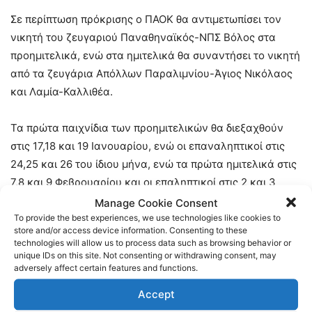
Σε περίπτωση πρόκρισης ο ΠΑΟΚ θα αντιμετωπίσει τον
νικητή του ζευγαριού Παναθηναϊκός-ΝΠΣ Βόλος στα
προημιτελικά, ενώ στα ημιτελικά θα συναντήσει το νικητή
από τα ζευγάρια Απόλλων Παραλιμνίου-Άγιος Νικόλαος
και Λαμία-Καλλιθέα.
Τα πρώτα παιχνίδια των προημιτελικών θα διεξαχθούν
στις 17,18 και 19 Ιανουαρίου, ενώ οι επαναληπτικοί στις
24,25 και 26 του ίδιου μήνα, ενώ τα πρώτα ημιτελικά στις
7,8 και 9 Φεβρουαρίου και οι επαληπτικοί στις 2 και 3
Μαρτίου
Manage Cookie Consent
To provide the best experiences, we use technologies like cookies to
store and/or access device information. Consenting to these
Ακολουθήστε τους Internet PAOK Fans στα social media:
technologies will allow us to process data such as browsing behavior or
unique IDs on this site. Not consenting or withdrawing consent, may
adversely affect certain features and functions.
Facebook:
https://www.facebook.com/InternetPAOKFans
Accept
Twitter:
https://twitter.com/www_paok_gr