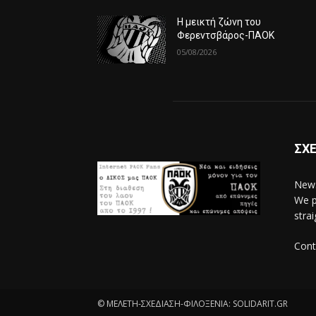
Η μεικτή ζώνη του
Φερεντσβάρος-ΠΑΟΚ
05/08/2026
ΣΧΕ
News
We p
stra
Cont
© ΜΕΛΕΤΗ-ΣΧΕΔΙΑΣΗ-ΦΙΛΟΞΕΝΙΑ: SOLIDARIT.GR