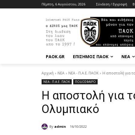
Πέμπτη, 6 Αυγούστου, 2026
Σύνδεση / Εγγραφή
B
PAOK.GR
ΕΠΙΣΗΜΟΣ ΠΑΟΚ
ΝΕΑ
Αρχική
ΝΕΑ
ΝΕΑ - Π.Α.Ε. ΠΑΟΚ
Η αποστολή για τ
ΝΕΑ - Π.Α.Ε. ΠΑΟΚ
ΠΟΔΟΣΦΑΙΡΟ
Η αποστολή για τ
Ολυμπιακό
By
admin
16/10/2022