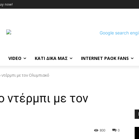
uy now!
VIDEO
ΚΑΤΙ ΔΙΚΑ ΜΑΣ
INTERNET PAOK FANS
ο ντέρμπι με τον Ολυμπιακό
ο ντέρμπι με τον
800
0