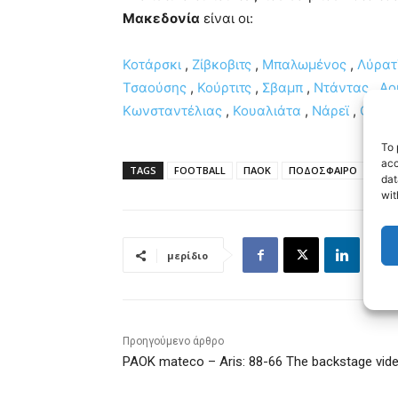
Μακεδονία
είναι οι:
Κοτάρσκι
,
Ζίβκοβιτς
,
Μπαλωμένος
,
Λύρατ
Τσαούσης
,
Κούρτιτς
,
Σβαμπ
,
Ντάντας
,
Αο
Κωνσταντέλιας
,
Κουαλιάτα
,
Νάρεϊ
,
Ολιβέ
To 
acc
TAGS
FOOTBALL
ΠΑΟΚ
ΠΟΔΟΣΦΑΙΡΟ
dat
wit
μερίδιο
Προηγούμενο άρθρο
PAOK mateco – Aris: 88-66 The backstage vid