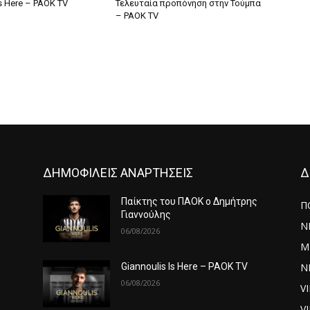
Is Here – PAOK TV
Τελευταία προπόνηση στην Τούμπα
– PAOK TV
ΔΗΜΟΦΙΛΕΙΣ ΑΝΑΡΤΗΣΕΙΣ
Δ
ς
Παίκτης του ΠΑΟΚ ο Δημήτρης
Π
Γιαννούλης
Ν
06/08/2026
Μ
ΝΕ
Giannoulis Is Here – PAOK TV
06/08/2026
V
V