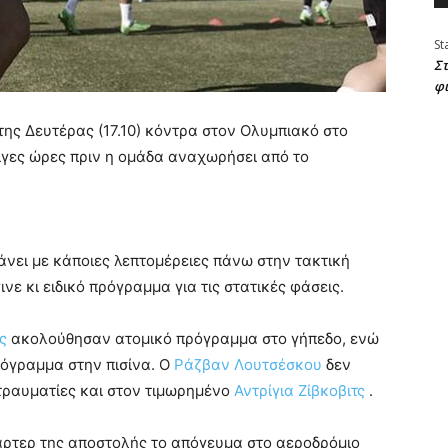
St
Στ
φ
 της Δευτέρας (17.10) κόντρα στον Ολυμπιακό στο
γες ώρες πριν η ομάδα αναχωρήσει από το
άνει με κάποιες λεπτομέρειες πάνω στην τακτική
νε κι ειδικό πρόγραμμα για τις στατικές φάσεις.
ς
ακολούθησαν ατομικό πρόγραμμα στο γήπεδο, ενώ
όγραμμα στην πισίνα. Ο
Ράζβαν Λουτσέσκου
δεν
 τραυματίες και στον τιμωρημένο
Αντρίγια Ζίβκοβιτς
.
σάρτερ της αποστολής το απόγευμα στο αεροδρόμιο