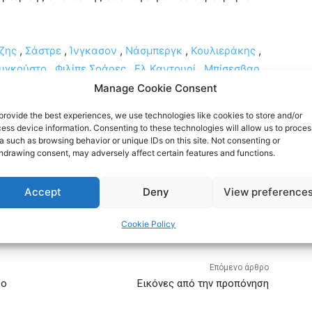
ζης
,
Σάστρε
,
Ίνγκασον
,
Νάσμπεργκ
,
Κουλιεράκης
,
υγκούστο
,
Φιλίπε Σοάρες
,
Ελ Καντουρί
,
Μπίσεσβαρ
,
ιρα
,
Γκορντεζιάνι
.
Manage Cookie Consent
provide the best experiences, we use technologies like cookies to store and/or
ess device information. Consenting to these technologies will allow us to proces
a such as browsing behavior or unique IDs on this site. Not consenting or
hdrawing consent, may adversely affect certain features and functions.
Accept
Deny
View preference
Cookie Policy
Επόμενο άρθρο
eo
Εικόνες από την προπόνηση