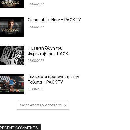
06/08/2026
Giannoulis Is Here – PAOK TV
06/08/2026
Η μεικτή ζώνη του
Φερεντσβάρος-ΠΑΟΚ
05/08/2026
Τελευταία προπόνηση στην
Τούμπα – PAOK TV
05/08/2026
Φόρτωση περισσοτέρων
RECENT COMMENTS