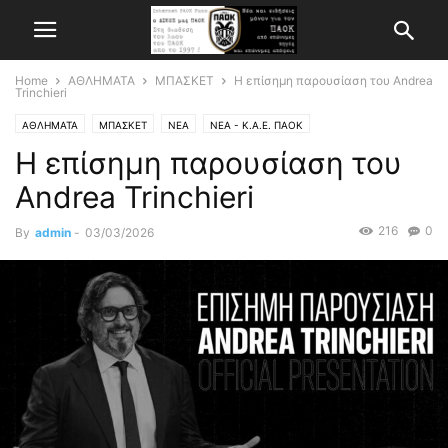
Home
ΑΘΛΗΜΑΤΑ
ΜΠΑΣΚΕΤ
Η επίσημη παρουσίαση του Andrea
Trinchieri
ΑΘΛΗΜΑΤΑ
ΜΠΑΣΚΕΤ
ΝΕΑ
ΝΕΑ - Κ.Α.Ε. ΠΑΟΚ
Η επίσημη παρουσίαση του
Andrea Trinchieri
216
0
By
admin
-
03/03/2026