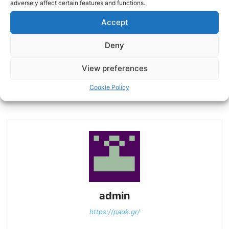
adversely affect certain features and functions.
Accept
Deny
View preferences
Previous article
Next article
Τα εισιτήρια για τον αγώνα
Έτοιμοι για Κηφισιά
Cookie Policy
ΠΑΟΚ – Περιστέρι Betsson
admin
https://paok.gr/