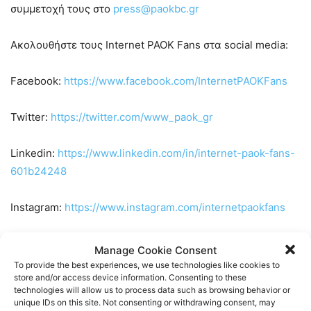
συμμετοχή τους στο
press@paokbc.gr
Ακολουθήστε τους Internet PAOK Fans στα social media:
Facebook:
https://www.facebook.com/InternetPAOKFans
Twitter:
https://twitter.com/www_paok_gr
Linkedin:
https://www.linkedin.com/in/internet-paok-fans-
601b24248
Instagram:
https://www.instagram.com/internetpaokfans
#paok #paokfans #παοκ #thessaloniki
Manage Cookie Consent
To provide the best experiences, we use technologies like cookies to
store and/or access device information. Consenting to these
TAGS
BASKET
BASKETBALL
ΠΑΟΚ
technologies will allow us to process data such as browsing behavior or
unique IDs on this site. Not consenting or withdrawing consent, may