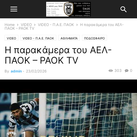
Home
VIDEO
VIDEO - Π.Α.Ε. ΠΑΟΚ
Η παρακάμερα του ΑΕΛ-
ΠΑΟΚ – PAOK TV
VIDEO
VIDEO - Π.Α.Ε. ΠΑΟΚ
ΑΘΛΗΜΑΤΑ
ΠΟΔΟΣΦΑΙΡΟ
Η παρακάμερα του ΑΕΛ-
ΠΑΟΚ – PAOK TV
303
0
By
admin
-
23/02/2026