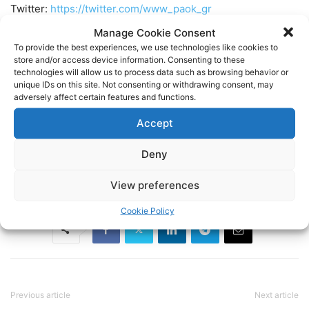
Twitter:
https://twitter.com/www_paok_gr
Manage Cookie Consent
Linkedin:
https://www.linkedin.com/in/internet-paok-fans-
To provide the best experiences, we use technologies like cookies to
store and/or access device information. Consenting to these
601b24248
technologies will allow us to process data such as browsing behavior or
unique IDs on this site. Not consenting or withdrawing consent, may
adversely affect certain features and functions.
Instagram:
https://www.instagram.com/internetpaokfans
Accept
#paok #paokfans #παοκ #thessaloniki
Deny
TAGS
FOOTBALL
ΠΑΟΚ
ΠΟΔΟΣΦΑΙΡΟ
View preferences
Cookie Policy
Previous article
Next article