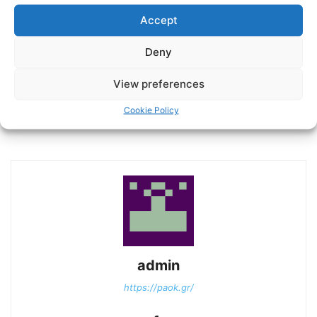
Accept
Deny
Previous article
Next article
Με Βέροια εκτός στην
Η συνέντευξη Τύπου του
View preferences
πρεμιέρα ο ΠΑΟΚ Β – Η
Άρης-ΠΑΟΚ
κλήρωση της Super League
Cookie Policy
2
admin
https://paok.gr/