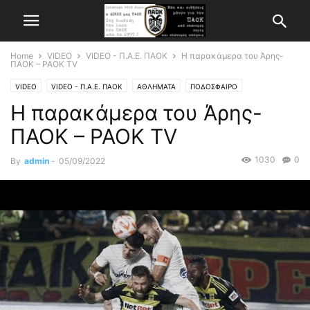
Home
VIDEO
VIDEO - Π.Α.Ε. ΠΑΟΚ
Η παρακάμερα του Άρης-
ΠΑΟΚ – PAOK TV
VIDEO
VIDEO - Π.Α.Ε. ΠΑΟΚ
ΑΘΛΗΜΑΤΑ
ΠΟΔΟΣΦΑΙΡΟ
Η παρακάμερα του Άρης-
ΠΑΟΚ – PAOK TV
1030
0
By
admin
-
05/09/2022