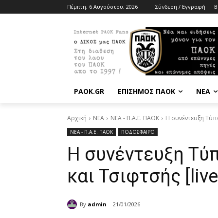
Πέμπτη, 6 Αυγούστου, 2026
Σύνδεση / Εγγραφή
B
PAOK.GR
ΕΠΙΣΗΜΟΣ ΠΑΟΚ
ΝΕΑ
Αρχική
ΝΕΑ
ΝΕΑ - Π.Α.Ε. ΠΑΟΚ
Η συνέντευξη Τύπ
ΝΕΑ - Π.Α.Ε. ΠΑΟΚ
ΠΟΔΟΣΦΑΙΡΟ
Η συνέντευξη Τύ
και Τσιφτσής [live
By
admin
21/01/2026