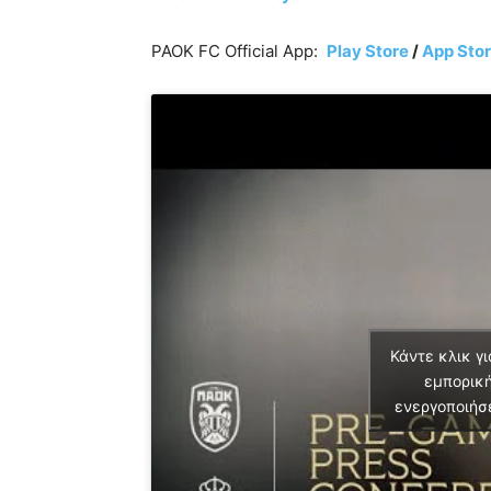
PAOK FC Official App:
Play Store
/
App Sto
Κάντε κλικ γι
εμπορική
ενεργοποιήσ