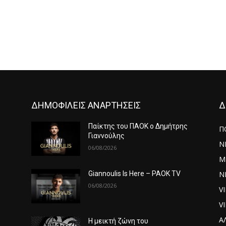
ΔΗΜΟΦΙΛΕΙΣ ΑΝΑΡΤΗΣΕΙΣ
Δ
ς
Παίκτης του ΠΑΟΚ ο Δημήτρης
Π
Γιαννούλης
Ν
06/08/2026
Μ
ΝΕ
Giannoulis Is Here – PAOK TV
06/08/2026
V
V
Α
Η μεικτή ζώνη του