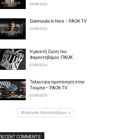
06/08/2026
Giannoulis Is Here – PAOK TV
06/08/2026
Η μεικτή ζώνη του
Φερεντσβάρος-ΠΑΟΚ
05/08/2026
Τελευταία προπόνηση στην
Τούμπα – PAOK TV
05/08/2026
Φόρτωση περισσοτέρων
RECENT COMMENTS