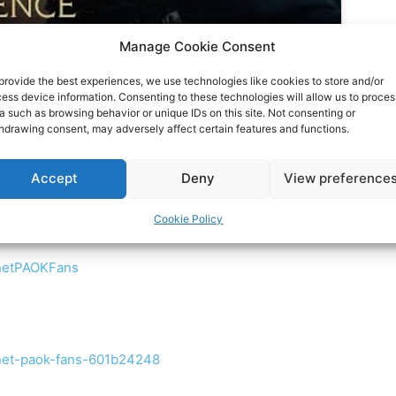
Manage Cookie Consent
provide the best experiences, we use technologies like cookies to store and/or
ess device information. Consenting to these technologies will allow us to proces
a such as browsing behavior or unique IDs on this site. Not consenting or
hdrawing consent, may adversely affect certain features and functions.
ου και Τσιφτσής [live]
appeared first on
PAOKFC
.
Accept
Deny
View preference
Cookie Policy
ocial media:
rnetPAOKFans
rnet-paok-fans-601b24248