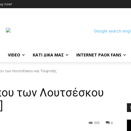
uy now!
VIDEO
ΚΑΤΙ ΔΙΚΑ ΜΑΣ
INTERNET PAOK FANS
ου των Λουτσέσκου και Τσιφτσής
που των Λουτσέσκου
]
335
0