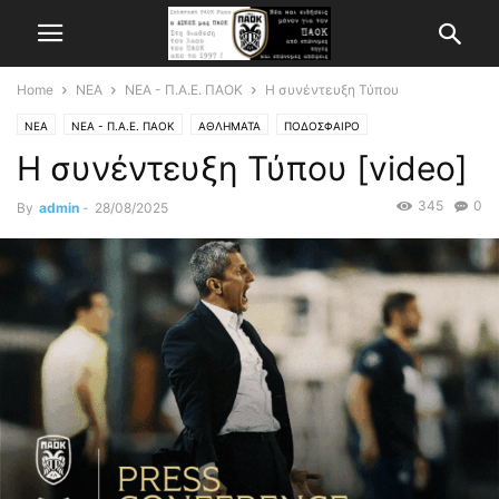
Home
ΝΕΑ
ΝΕΑ - Π.Α.Ε. ΠΑΟΚ
Η συνέντευξη Τύπου
ΝΕΑ
ΝΕΑ - Π.Α.Ε. ΠΑΟΚ
ΑΘΛΗΜΑΤΑ
ΠΟΔΟΣΦΑΙΡΟ
Η συνέντευξη Τύπου [video]
345
0
By
admin
-
28/08/2025