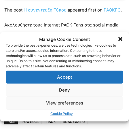
The post
Η συνέντευξη Τύπου
appeared first on
PAOKFC
.
Ακολουθήστε τους Internet PAOK Fans στα social media:
Manage Cookie Consent
Facebook:
https://www.facebook.com/InternetPAOKFans
To provide the best experiences, we use technologies like cookies to
store and/or access device information. Consenting to these
Twitter:
https://twitter.com/www_paok_gr
technologies will allow us to process data such as browsing behavior or
unique IDs on this site. Not consenting or withdrawing consent, may
adversely affect certain features and functions.
Linkedin:
https://www.linkedin.com/in/internet-paok-fans-
Accept
601b24248
Deny
Instagram:
https://www.instagram.com/internetpaokfans
View preferences
#paok #paokfans #παοκ #thessaloniki
Cookie Policy
TAGS
FOOTBALL
ΠΑΟΚ
ΠΟΔΟΣΦΑΙΡΟ