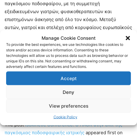
παγκόσμιου ποδοσφαίρου, με τη συμμετοχή
εξειδικευμένων γιατρών, φυσικοθεραπευτών και
επιστημόνων άσκησης από όλο τον κόσμο. Μεταξύ
αυτών, γιατροί και στελέχη από κορυφαίους ευρωπαϊκούς
συλλόγους, όπως οι
Μάντσεστερ Σίτι, Μπάγερν, Μίλαν,
Manage Cookie Consent
Ίντερ, Μπολόνια
, καθώς και εκπρόσωποι οργανισμών και
To provide the best experiences, we use technologies like cookies to
store and/or access device information. Consenting to these
ομάδων όπως η
Ρεάλ
και το
Aspetar
.
technologies will allow us to process data such as browsing behavior or
unique IDs on this site. Not consenting or withdrawing consent, may
adversely affect certain features and functions.
Accept
Deny
View preferences
Cookie Policy
The post
Isokinetic Conference: Ο ΠΑΟΚ στην ελίτ της
παγκόσμιας ποδοσφαιρικής ιατρικής
appeared first on