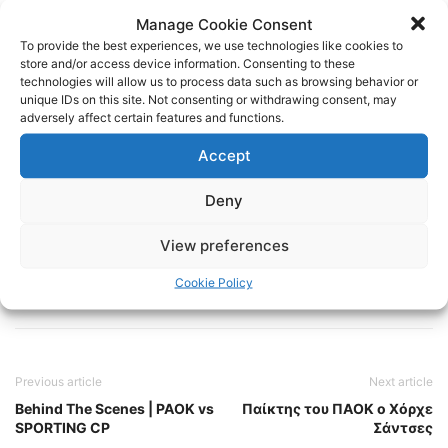
Linkedin:
https://www.linkedin.com/in/internet-paok-fans-
Manage Cookie Consent
601b24248
To provide the best experiences, we use technologies like cookies to
store and/or access device information. Consenting to these
technologies will allow us to process data such as browsing behavior or
Instagram:
https://www.instagram.com/internetpaokfans
unique IDs on this site. Not consenting or withdrawing consent, may
adversely affect certain features and functions.
#paok #paokfans #παοκ #thessaloniki
Accept
Deny
TAGS
FOOTBALL
ΠΑΟΚ
ΠΟΔΟΣΦΑΙΡΟ
View preferences
Cookie Policy
Previous article
Next article
Behind The Scenes | PAOK vs
Παίκτης του ΠΑΟΚ ο Χόρχε
SPORTING CP
Σάντσες