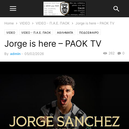
Home
VIDEO
VIDEO - Π.Α.Ε. ΠΑΟΚ
Jorge is here – PAOK TV
VIDEO
VIDEO - Π.Α.Ε. ΠΑΟΚ
ΑΘΛΗΜΑΤΑ
ΠΟΔΟΣΦΑΙΡΟ
Jorge is here – PAOK TV
262
0
By
admin
-
05/02/2026