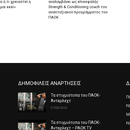
α ό,τι χρειαστεί η
αναλαμβάνει ως επικεφαλής
μαι εκεί»
Strength & Conditioning coach του
αναπτυξιακού προγράμματος του
ΠΑΟΚ
ΔΗΜΟΦΙΛΕΙΣ ΑΝΑΡΤΗΣΕΙΣ
Δ
Τα στιγμιότυπα του ΠΑΟΚ-
Π
Άντερλεχτ
Ν
07/08/2026
Μ
ΝΕ
Τα στιγμιότυπα του ΠΑΟΚ-
Άντερλεχτ – PAOK TV