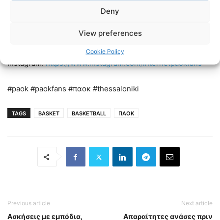
Deny
Linkedin:
https://www.linkedin.com/in/internet-paok-fans-
View preferences
601b24248
Cookie Policy
Instagram:
https://www.instagram.com/internetpaokfans
#paok #paokfans #παοκ #thessaloniki
TAGS
BASKET
BASKETBALL
ΠΑΟΚ
Previous article
Next article
Ασκήσεις με εμπόδια,
Aπαραίτητες ανάσες πριν