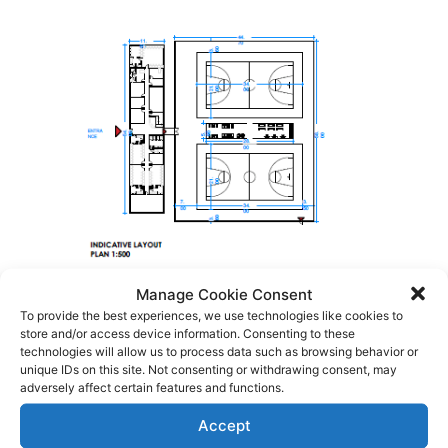
Manage Cookie Consent
To provide the best experiences, we use technologies like cookies to
store and/or access device information. Consenting to these
Ακολουθήστε τους Internet PAOK Fans στα social media:
technologies will allow us to process data such as browsing behavior or
unique IDs on this site. Not consenting or withdrawing consent, may
adversely affect certain features and functions.
Facebook:
https://www.facebook.com/InternetPAOKFans
Accept
Twitter:
https://twitter.com/www_paok_gr