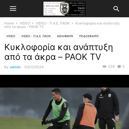
Home
VIDEO
VIDEO - Π.Α.Ε. ΠΑΟΚ
Κυκλοφορία και ανάπτυξη
από τα άκρα – PAOK TV
VIDEO
VIDEO - Π.Α.Ε. ΠΑΟΚ
ΑΘΛΗΜΑΤΑ
ΠΟΔΟΣΦΑΙΡΟ
Κυκλοφορία και ανάπτυξη
από τα άκρα – PAOK TV
339
0
By
admin
-
03/12/2024