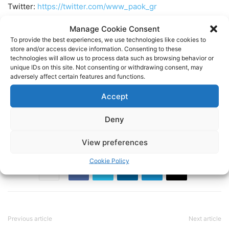
Twitter:
https://twitter.com/www_paok_gr
Manage Cookie Consent
Linkedin:
https://www.linkedin.com/in/internet-paok-fans-
To provide the best experiences, we use technologies like cookies to
601b24248
store and/or access device information. Consenting to these
technologies will allow us to process data such as browsing behavior or
unique IDs on this site. Not consenting or withdrawing consent, may
Instagram:
https://www.instagram.com/internetpaokfans
adversely affect certain features and functions.
Accept
#paok #paokfans #παοκ #thessaloniki
Deny
TAGS
FOOTBALL
ΠΑΟΚ
ΠΟΔΟΣΦΑΙΡΟ
View preferences
Cookie Policy
Previous article
Next article