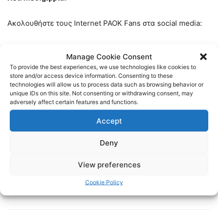
Ακολουθήστε τους Internet PAOK Fans στα social media:
Facebook:
https://www.facebook.com/InternetPAOKFans
Manage Cookie Consent
To provide the best experiences, we use technologies like cookies to
Twitter:
https://twitter.com/www_paok_gr
store and/or access device information. Consenting to these
technologies will allow us to process data such as browsing behavior or
unique IDs on this site. Not consenting or withdrawing consent, may
Linkedin:
https://www.linkedin.com/in/internet-paok-fans-
adversely affect certain features and functions.
601b24248
Accept
Instagram:
https://www.instagram.com/internetpaokfans
Deny
#paok #paokfans #παοκ #thessaloniki
View preferences
Cookie Policy
TAGS
FOOTBALL
ΠΑΟΚ
ΠΟΔΟΣΦΑΙΡΟ