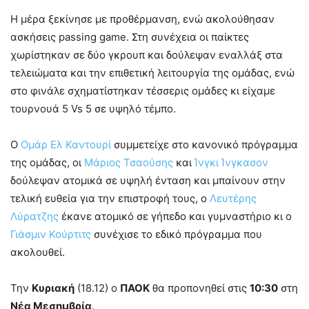
Η μέρα ξεκίνησε με προθέρμανση, ενώ ακολούθησαν
ασκήσεις passing game. Στη συνέχεια οι παίκτες
χωρίστηκαν σε δύο γκρουπ και δούλεψαν εναλλάξ στα
τελειώματα και την επιθετική λειτουργία της ομάδας, ενώ
στο φινάλε σχηματίστηκαν τέσσερις ομάδες κι είχαμε
τουρνουά 5 Vs 5 σε υψηλό τέμπο.
Ο
Ομάρ Ελ Καντουρί
συμμετείχε στο κανονικό πρόγραμμα
της ομάδας, οι
Μάριος Τσαούσης
και
Ίνγκι Ίνγκασον
δούλεψαν ατομικά σε υψηλή ένταση και μπαίνουν στην
τελική ευθεία για την επιστροφή τους, ο
Λευτέρης
Λύρατζης
έκανε ατομικό σε γήπεδο και γυμναστήριο κι ο
Γιάσμιν Κούρτιτς
συνέχισε το εδικό πρόγραμμα που
ακολουθεί.
Την
Κυριακή
(18.12) ο
ΠΑΟΚ
θα προπονηθεί στις
10:30
στη
Νέα Μεσημβρία
.