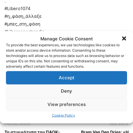
.
#Libero1074
#η_φάση_άλλαξε
#μπες_στη_φάση
#Liberosportsradio
Manage Cookie Consent
#Liberosportsfm
To provide the best experiences, we use technologies like cookies to
#Libero1074sportsfm
store and/or access device information. Consenting to these
#Liberosportsfmcar
technologies will allow us to process data such as browsing behavior or
unique IDs on this site. Not consenting or withdrawing consent, may
adversely affect certain features and functions.
TAGS
LIBERO 107.4
NEWS
ΕΙΔΗΣΕΙΣ
ΠΑΟΚ
Accept
Deny
View preferences
Cookie Policy
Previous article
Next article
Τα στιγμιότυπα του ΠΑΟΚ-
Bram Van Den Dries: «Η