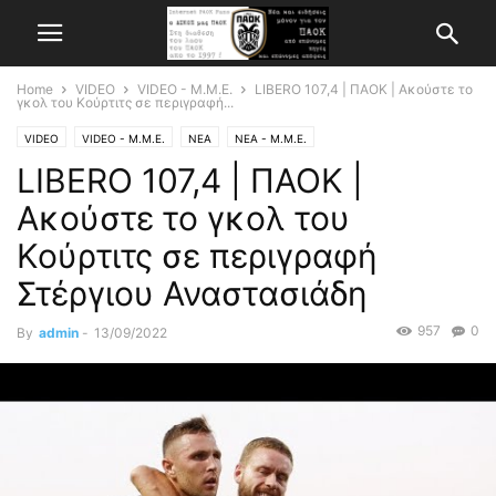
Home
VIDEO
VIDEO - Μ.Μ.Ε.
LIBERO 107,4 | ΠΑΟΚ | Ακούστε το
γκολ του Κούρτιτς σε περιγραφή...
VIDEO
VIDEO - Μ.Μ.Ε.
ΝΕΑ
ΝΕΑ - Μ.Μ.Ε.
LIBERO 107,4 | ΠΑΟΚ |
Ακούστε το γκολ του
Κούρτιτς σε περιγραφή
Στέργιου Αναστασιάδη
957
0
By
admin
-
13/09/2022