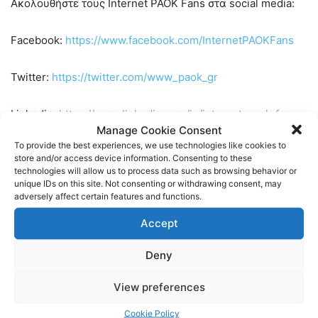
Ακολουθήστε τους Internet PAOK Fans στα social media:
Facebook:
https://www.facebook.com/InternetPAOKFans
Twitter:
https://twitter.com/www_paok_gr
Linkedin:
https://www.linkedin.com/in/internet-paok-fans-
Manage Cookie Consent
601b24248
To provide the best experiences, we use technologies like cookies to
store and/or access device information. Consenting to these
Instagram:
https://www.instagram.com/internetpaokfans
technologies will allow us to process data such as browsing behavior or
unique IDs on this site. Not consenting or withdrawing consent, may
adversely affect certain features and functions.
#paok #paokfans #παοκ #thessaloniki
Accept
TAGS
LIBERO 107.4
NEWS
ΕΙΔΗΣΕΙΣ
ΠΑΟΚ
Deny
View preferences
Cookie Policy