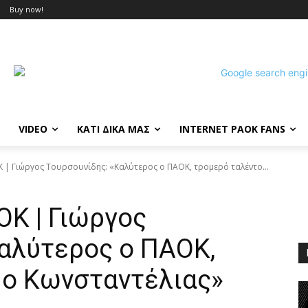
Buy now!
VIDEO
ΚΑΤΙ ΔΙΚΑ ΜΑΣ
INTERNET PAOK FANS
Κ | Γιώργος Τουρσουνίδης: «Καλύτερος ο ΠΑΟΚ, τρομερό ταλέντο...
ΟΚ | Γιώργος
Καλύτερος ο ΠΑΟΚ,
 ο Κωνσταντέλιας»