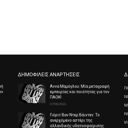
ΔΗΜΟΦΙΛΕΙΣ ΑΝΑΡΤΗΣΕΙΣ
Δ
φή
Άννα Μαμόγλου: Μία μεταγραφή
Π
ον
εμπειρίας και ποιότητας για τον
Ν
ΠΑΟΚ!
07/08/2026
Μ
ΝΕ
Γιόριτ Βαν Ντερ Βάιντεν: Το
ανερχόμενο αστέρι της
V
ολλανδικής υδατοσφαίρισης