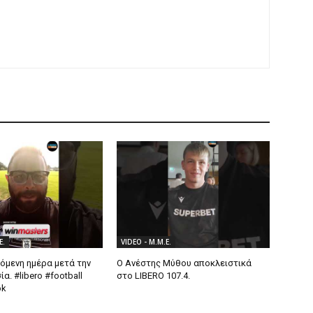
Ε.
VIDEO - Μ.Μ.Ε.
όμενη ημέρα μετά την
Ο Ανέστης Μύθου αποκλειστικά
α. #libero #football
στο LIBERO 107.4.
ok