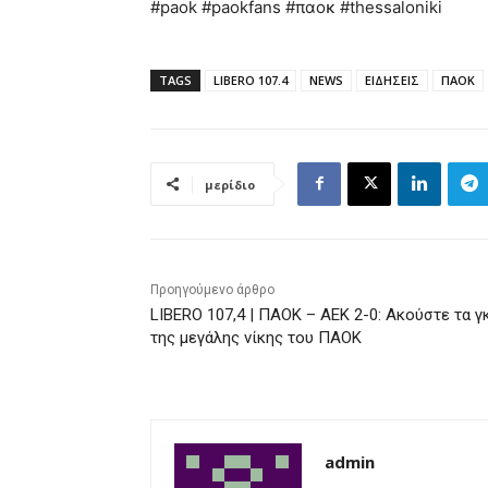
#paok #paokfans #παοκ #thessaloniki
TAGS
LIBERO 107.4
NEWS
ΕΙΔΗΣΕΙΣ
ΠΑΟΚ
μερίδιο
Προηγούμενο άρθρο
LIBERO 107,4 | ΠΑΟΚ – ΑΕΚ 2-0: Ακούστε τα γ
της μεγάλης νίκης του ΠΑΟΚ
admin