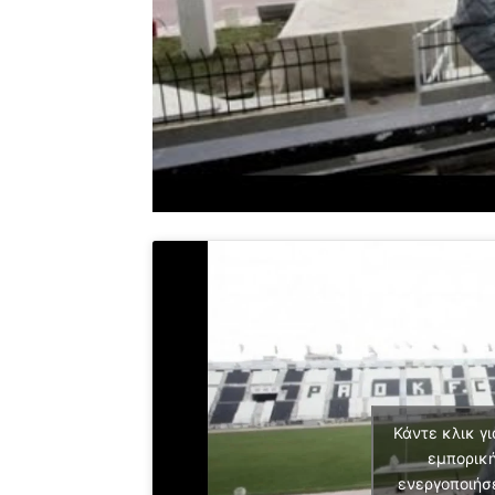
Κάντε κλικ γι
εμπορική
ενεργοποιήσ