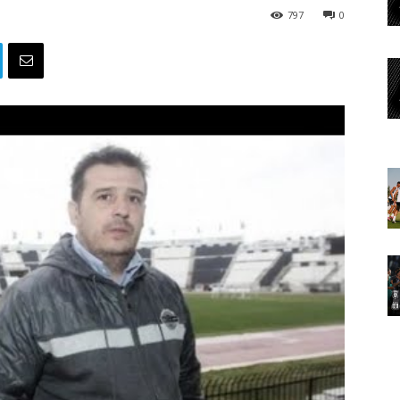
797
0