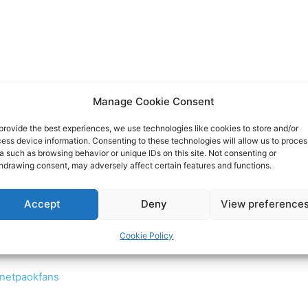
Manage Cookie Consent
provide the best experiences, we use technologies like cookies to store and/or
ocial media:
ess device information. Consenting to these technologies will allow us to proces
a such as browsing behavior or unique IDs on this site. Not consenting or
hdrawing consent, may adversely affect certain features and functions.
rnetPAOKFans
Accept
Deny
View preference
Cookie Policy
rnet-paok-fans-601b24248
rnetpaokfans