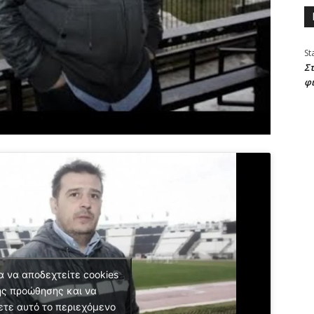
St
Στ
φ
α να αποδεχτείτε cookies
ς προώθησης και να
ετε αυτό το περιεχόμενο