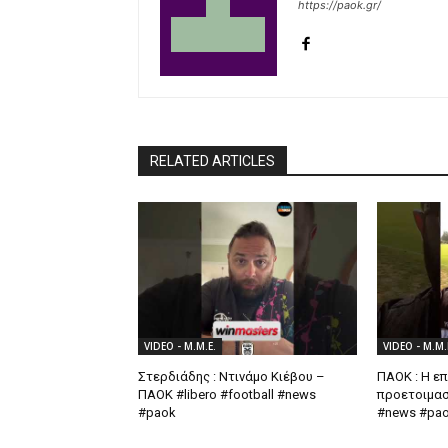
https://paok.gr/
RELATED ARTICLES
VIDEO - Μ.Μ.Ε.
VIDEO - Μ.Μ.
Στερδιάδης : Ντινάμο Κιέβου –
ΠΑΟΚ : Η επ
ΠΑΟΚ #libero #football #news
προετοιμασί
#paok
#news #pa