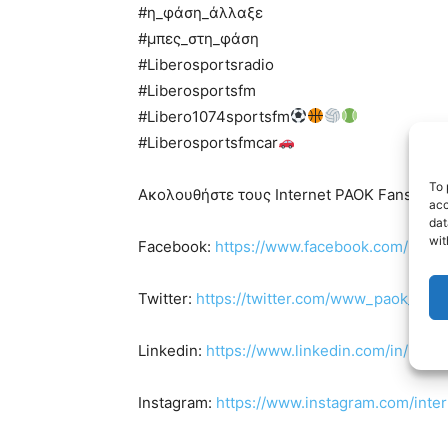
#η_φάση_άλλαξε
#μπες_στη_φάση
#Liberosportsradio
#Liberosportsfm
#Libero1074sportsfm
#Liberosportsfmcar
To 
Ακολουθήστε τους Internet PAOK Fans στα s
acc
dat
wit
Facebook:
https://www.facebook.com/Inte
Twitter:
https://twitter.com/www_paok_gr
Linkedin:
https://www.linkedin.com/in/inte
Instagram:
https://www.instagram.com/inte